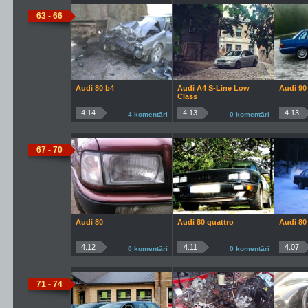
63 - 66
Audi 80 b4
Audi A4 S-Line Low
Audi 9
Class
4.14
4.13
4.13
4 komentāri
0 komentāri
67 - 70
Audi 80
Audi 80 quattro
Audi 80
4.12
4.11
4.07
0 komentāri
0 komentāri
71 - 74