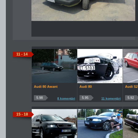
11 - 14
Audi 80 Awant
Audi 80
Audi S2
5.98
5.95
5.92
8 komentāri
11 komentāri
15 - 18