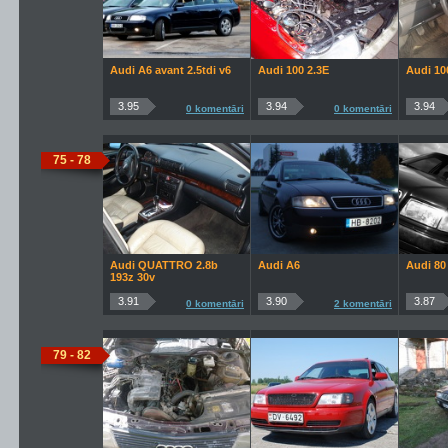
Audi A6 avant 2.5tdi v6
Audi 100 2.3E
Audi 10
3.95
3.94
3.94
0 komentāri
0 komentāri
75 - 78
Audi QUATTRO 2.8b
Audi A6
Audi 80 
193z 30v
3.91
3.90
3.87
0 komentāri
2 komentāri
79 - 82