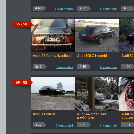
4.60
4.57
4.53
1 komentārs
0 komentāri
55 - 58
Audi A6 C4 mazjaudīgais
Audi 100 C4 šobrīd
Audi 80
4.48
4.46
4.44
0 komentāri
0 komentāri
59 - 62
Audi A4 avant
Audi A4 mazrūsas
Audi S2
pavēlnieks
quattro
4.37
4.21
4.21
0 komentāri
0 komentāri