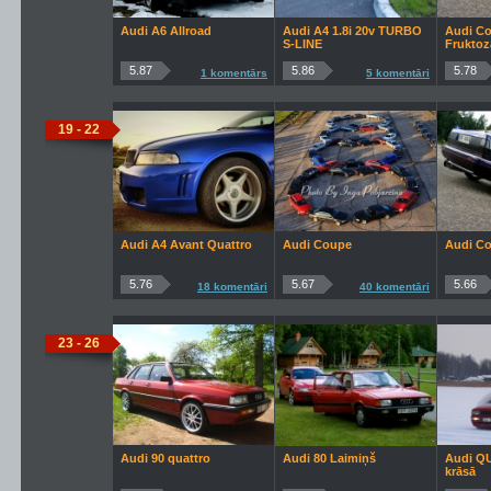
Audi A6 Allroad
Audi A4 1.8i 20v TURBO
Audi Co
S-LINE
Fruktoz
5.87
5.86
5.78
1 komentārs
5 komentāri
19 - 22
Audi A4 Avant Quattro
Audi Coupe
Audi C
5.76
5.67
5.66
18 komentāri
40 komentāri
23 - 26
Audi 90 quattro
Audi 80 Laimiņš
Audi Q
krāsā