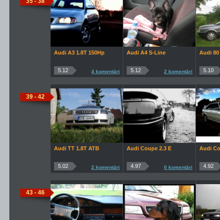
35 - 38
Audi A3 1.8T 150Hp
Audi A4 S-Line
Audi 80
5.12
5.12
5.10
4 komentāri
2 komentāri
39 - 42
Audi TT 1.8T ATB
Audi Coupe 2.3 E
Audi Co
5.02
4.97
4.92
2 komentāri
0 komentāri
43 - 46