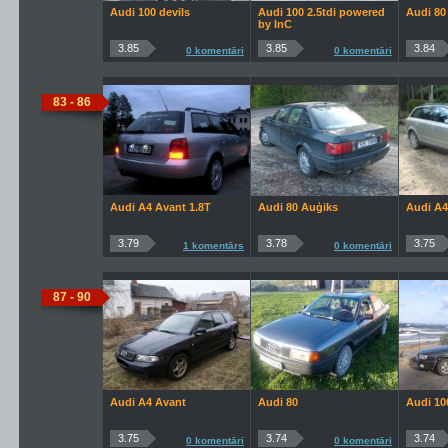
Audi 100 devils
Audi 100 2.5tdi powered
Audi 80
by InC
3.85
3.85
3.84
0 komentāri
0 komentāri
83 - 86
Audi A4 Avant 1.8T
Audi 80 Auģiks
Audi A
3.79
3.78
3.75
1 komentārs
0 komentāri
87 - 90
Audi A4 Avant
Audi 80
Audi 10
3.75
3.74
3.74
0 komentāri
0 komentāri