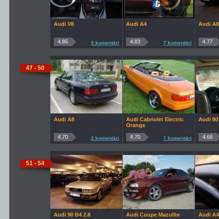
Audi V8
Audi A4
Audi A8
4.86
4.83
4.77
5 komentāri
7 komentāri
47 - 50
Audi A8
Audi Cabriolet Electric
Audi 80
Orange
4.70
4.70
4.66
2 komentāri
7 komentāri
51 - 54
Audi 90 B4 2.8
Audi Coupe Mazulīte
Audi A4 