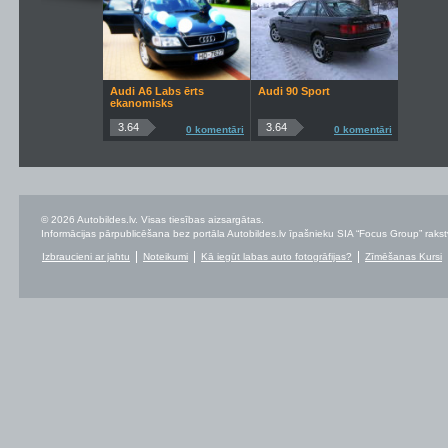
Audi A6 Labs ērts
Audi 90 Sport
ekanomisks
3.64
3.64
0 komentāri
0 komentāri
© 2026 Autobildes.lv. Visas tiesības aizsargātas.
Informācijas pārpublicēšana bez portāla Autobildes.lv īpašnieku SIA “Focus Group” rakstvei
Izbraucieni ar jahtu
Noteikumi
Kā iegūt labas auto fotogrāfijas?
Zīmēšanas Kursi