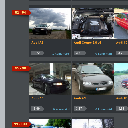
91 - 94
Audi A3
Audi Coupe 2.6 v6
Audi 80
3.72
3.71
3.70
1 komentārs
0 komentāri
95 - 98
Audi A4
Audi A3
Audi 80
3.69
3.67
3.65
0 komentāri
0 komentāri
99 - 100