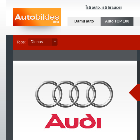
Īsti auto, īsti braucēji
Dāmu auto
Auto TOP 100
Dienas
Nedēļas
Dienas
Mēneša
Tops: