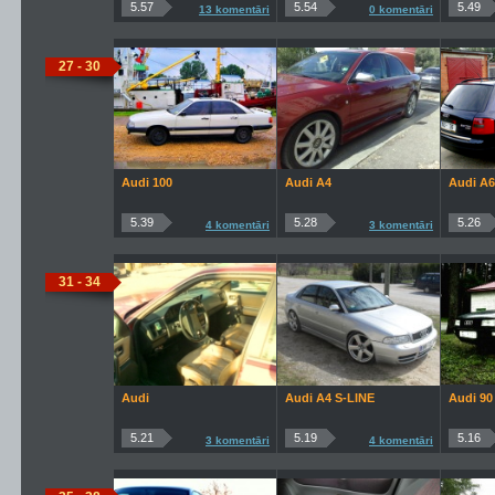
5.57
5.54
5.49
13 komentāri
0 komentāri
27 - 30
Audi 100
Audi A4
Audi A6
5.39
5.28
5.26
4 komentāri
3 komentāri
31 - 34
Audi
Audi A4 S-LINE
Audi 90
5.21
5.19
5.16
3 komentāri
4 komentāri