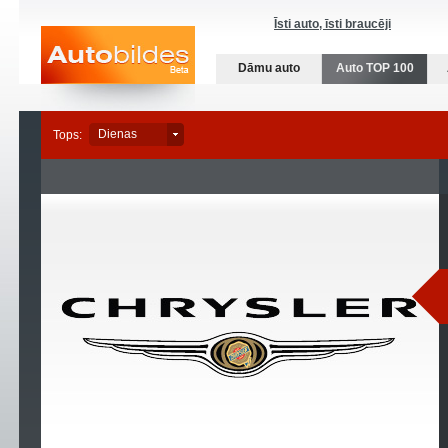
Īsti auto, īsti braucēji
Dāmu auto
Auto TOP 100
Dienas
Nedēļas
Dienas
Mēneša
Tops: