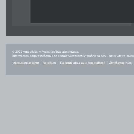
© 2026 Autobildes.lv. Visas tiesības aizsargātas.
Informācijas pārpublicēšana bez portāla Autobildes.lv īpašnieku SIA “Focus Group” rakstvei
Izbraucieni ar jahtu
Noteikumi
Kā iegūt labas auto fotogrāfijas?
Zīmēšanas Kursi