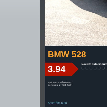
BMW 528
Novertē auto kopum
3.94
apskates: 45 (šodien 0)
pievienots: 27-Okt-2009
Sekot šim auto