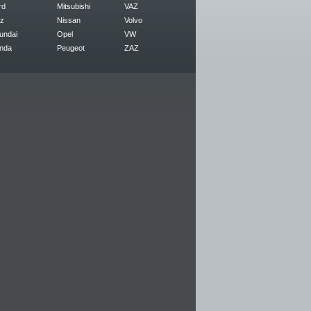
rd
Mitsubishi
VAZ
z
Nissan
Volvo
undai
Opel
VW
nda
Peugeot
ZAZ