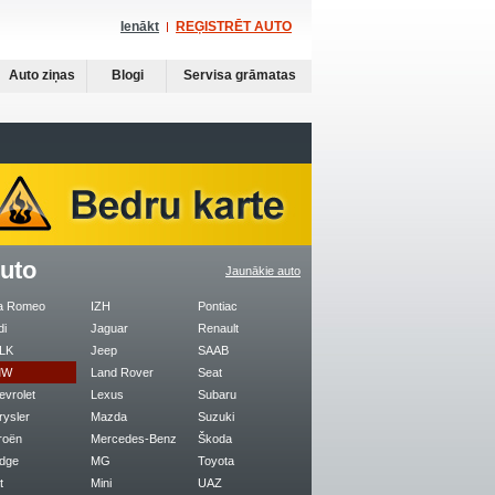
Ienākt
REĢISTRĒT AUTO
Auto ziņas
Blogi
Servisa grāmatas
uto
Jaunākie auto
fa Romeo
IZH
Pontiac
di
Jaguar
Renault
LK
Jeep
SAAB
MW
Land Rover
Seat
evrolet
Lexus
Subaru
rysler
Mazda
Suzuki
roën
Mercedes-Benz
Škoda
dge
MG
Toyota
t
Mini
UAZ