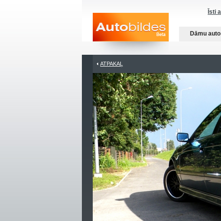
Īsti 
Dāmu auto
ATPAKAĻ