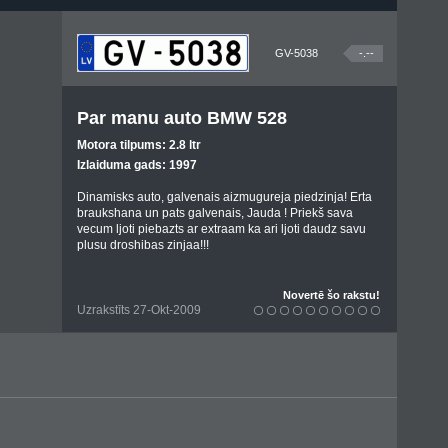
GV-5038
-.--
Par manu auto BMW 528
Motora tilpums: 2.8 ltr
Izlaiduma gads: 1997
Dinamisks auto, galvenais aizmugureja piedzinja! Erta
braukshana un pats galvenais, Jauda ! Priekš sava
vecum ljoti piebazts ar extraam ka ari ljoti daudz savu
plusu droshibas zinjaa!!!
Novertē šo rakstu!
Uzrakstīts 27-Okt-2009