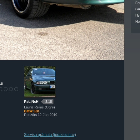
Fo
Ga
Hy
Ho
ā!
ReLiNsH
3.18
Lauris Reliņš (Ogre)
BMW 528
Redzēts 12-Jan-2010
Servisa grāmata (ierakstu nav)