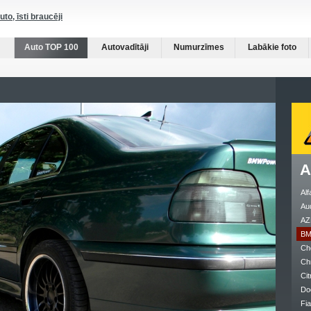
auto, īsti braucēji
Auto TOP 100
Autovadītāji
Numurzīmes
Labākie foto
A
Al
Au
AZ
B
Ch
Ch
Cit
Do
Fia