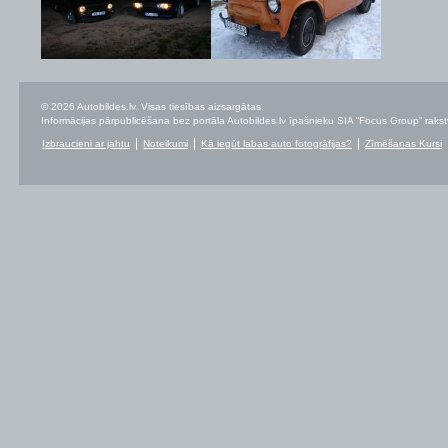
© 2026 Autobildes.lv. Visas tiesības aizsargātas.
Informācijas pārpublicēšana bez portāla Autobildes.lv īpašnieku SIA “Focus Group” rakstvei
Izbraucieni ar jahtu
Noteikumi
Kā iegūt labas auto fotogrāfijas?
Zīmēšanas Kursi