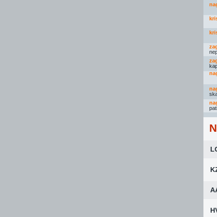
na
kri
kri
za
nep
za
kapl
na
na
ska
na
pati
N
L
K
A
H