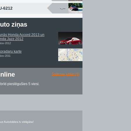
U-6212
-.--
uto ziņas
unās Honda Accord 2013 un
nda Jazz 2012
Nov-2012
toradaru karte
Nov-2011
nline
Šodienas jubilāri (3)
brīd pieslēgušies 5 viesi.
uz Autobildes.lv obligāta!