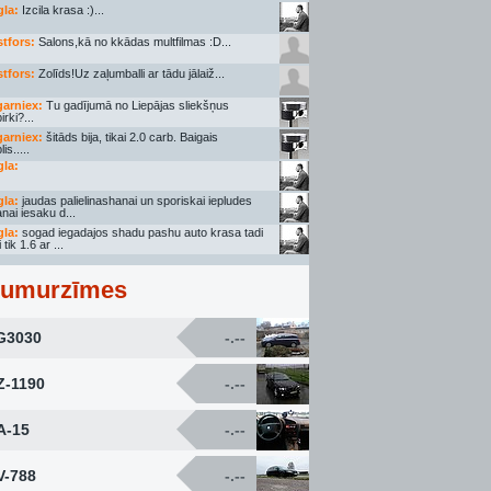
gla:
Izcila krasa :)...
stfors:
Salons,kā no kkādas multfilmas :D...
stfors:
Zolīds!Uz zaļumballi ar tādu jālaiž...
garniex:
Tu gadījumā no Liepājas sliekšņus
irki?...
garniex:
šitāds bija, tikai 2.0 carb. Baigais
is.....
gla:
gla:
jaudas palielinashanai un sporiskai iepludes
nai iesaku d...
gla:
sogad iegadajos shadu pashu auto krasa tadi
 tik 1.6 ar ...
umurzīmes
G3030
-.--
Z-1190
-.--
A-15
-.--
V-788
-.--