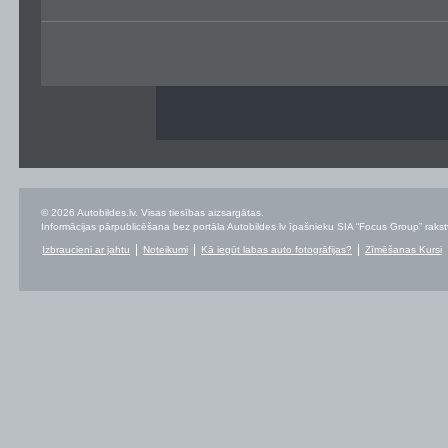
© 2026 Autobildes.lv. Visas tiesības aizsargātas.
Informācijas pārpublicēšana bez portāla Autobildes.lv īpašnieku SIA “Focus Group” rakstvei
Izbraucieni ar jahtu
Noteikumi
Kā iegūt labas auto fotogrāfijas?
Zīmēšanas Kursi