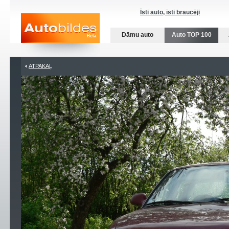
Īsti auto, īsti braucēji
Dāmu auto
Auto TOP 100
ATPAKAĻ