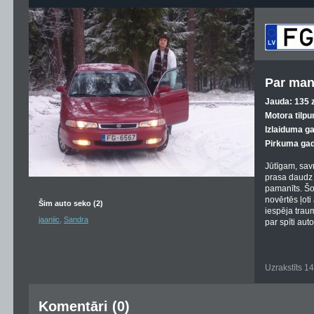
Par man
Jauda: 135 z
Motora tilpu
Izlaiduma g
Pirkuma gad
Jūtīgam, sav
prasa daudz 
pamanīts. Šof
novērtēs ļoti
Šim auto seko (2)
iespēja trau
,
jaaniic
Sandra
par spīti aut
Uzrakstīts 1
Komentāri (0)