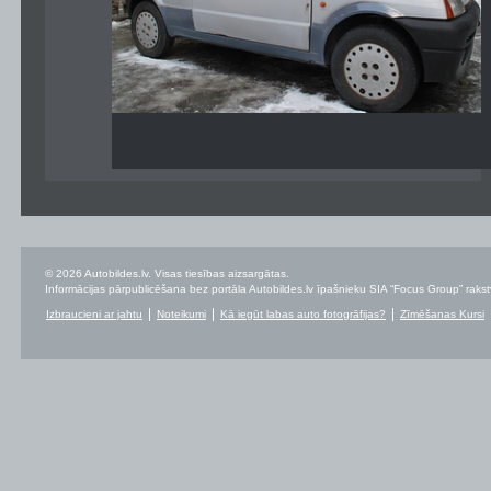
© 2026 Autobildes.lv. Visas tiesības aizsargātas.
Informācijas pārpublicēšana bez portāla Autobildes.lv īpašnieku SIA “Focus Group” rakstvei
Izbraucieni ar jahtu
Noteikumi
Kā iegūt labas auto fotogrāfijas?
Zīmēšanas Kursi