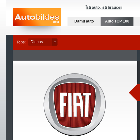
Īsti auto, īsti braucēji
Dāmu auto
Auto TOP 100
Dienas
Nedēļas
Dienas
Mēneša
Tops: