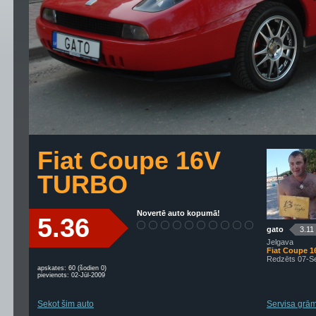
Fiat Coupe 16V
TURBO
Novertē auto kopumā!
5.36
gato
3.11
Jelgava
Fiat Coupe 
Redzēts 07-S
apskates: 60 (šodien 0)
pievienots: 02-Jūl-2009
Sekot šim auto
Servisa grāma