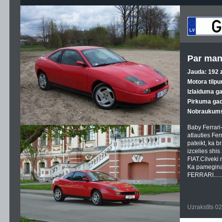
Par man
Jauda: 192 z
Motora tilpu
Izlaiduma g
Pirkuma gad
Nobraukums
Baby Ferrari-
atlauties Ferr
pateikt, ka b
izcelies shis
FIAT.Cilveki
Ka pameginaju
FERRARI.......
Uzrakstīts 0