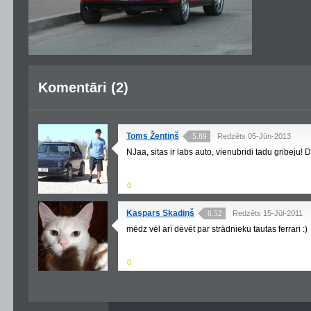
Komentāri (2)
Toms Žentiņš
5.89
Redzēts 05-Jūn-2013
NJaa, sitas ir labs auto, vienubridi tadu gribeju! 
0
Kaspars Skadiņš
6.52
Redzēts 15-Jūl-2011
mēdz vēl arī dēvēt par strādnieku tautas ferrari :)
0