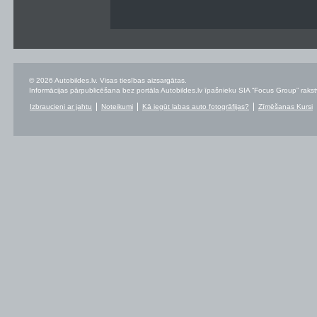
© 2026 Autobildes.lv. Visas tiesības aizsargātas.
Informācijas pārpublicēšana bez portāla Autobildes.lv īpašnieku SIA “Focus Group” rakstvei
Izbraucieni ar jahtu
Noteikumi
Kā iegūt labas auto fotogrāfijas?
Zīmēšanas Kursi