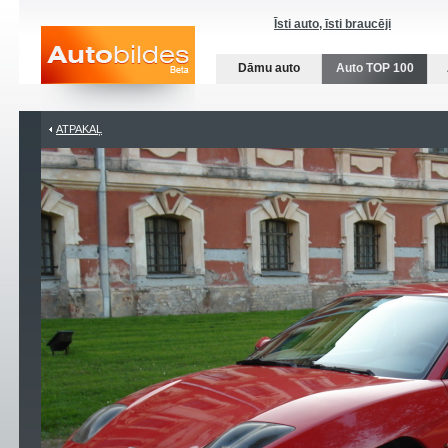
Īsti auto, īsti braucēji
Dāmu auto
Auto TOP 100
ATPAKAĻ