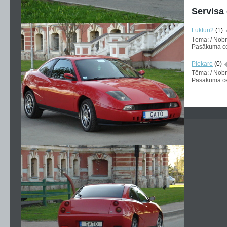
Servisa
Lukturi2
(1)
Tēma: / Nob
Pasākuma cen
Piekare
(0)
Tēma: / Nob
Pasākuma cen