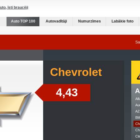
auto, īsti braucēji
Auto TOP 100
Autovadītāji
Numurzīmes
Labākie foto
Sa
Chevrolet
4,43
A
Al
Au
AZ
B
Ch
Ch
Cit