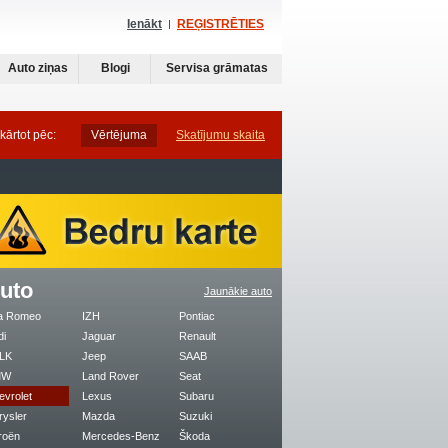
Ienākt
REĢISTRĒTIES
Auto ziņas
Blogi
Servisa grāmatas
kārtot pēc:
Vērtējuma
Skatījumu skaita
uto
Jaunākie auto
fa Romeo
IZH
Pontiac
di
Jaguar
Renault
LK
Jeep
SAAB
MW
Land Rover
Seat
evrolet
Lexus
Subaru
rysler
Mazda
Suzuki
roën
Mercedes-Benz
Škoda