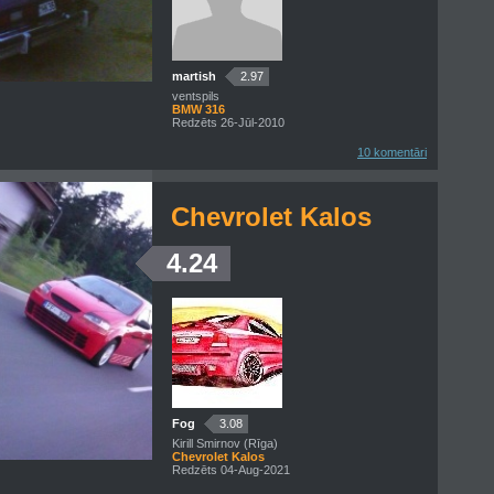
martish
2.97
ventspils
BMW 316
Redzēts 26-Jūl-2010
10 komentāri
Chevrolet Kalos
4.24
Fog
3.08
Kirill Smirnov (Rīga)
Chevrolet Kalos
Redzēts 04-Aug-2021