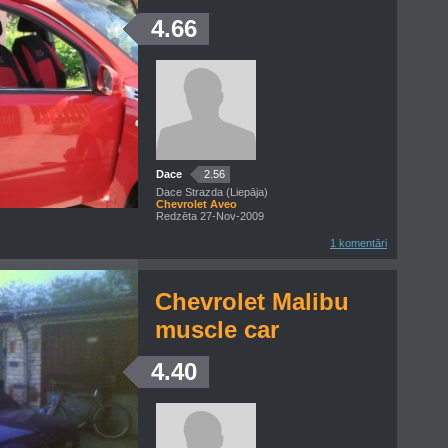
4.66
Dace
2.56
Dace Strazda (Liepāja)
Chevrolet Aveo
Redzēta 27-Nov-2009
1 komentāri
Chevrolet Malibu
muscle car
4.40