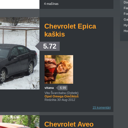
Do
4 mašīnas
Fia
Fo
Ga
Chevrolet Epica
Hy
Ho
kaškis
5.72
vitana
6.99
Vita Švarcbaha (Dobele)
Opel Omega Omčikiņš
Redzēta 30-Aug-2012
15 komentāri
Chevrolet Aveo