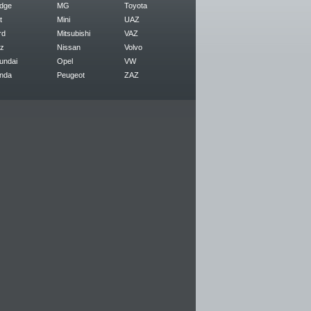
dge
MG
Toyota
t
Mini
UAZ
rd
Mitsubishi
VAZ
z
Nissan
Volvo
undai
Opel
VW
nda
Peugeot
ZAZ