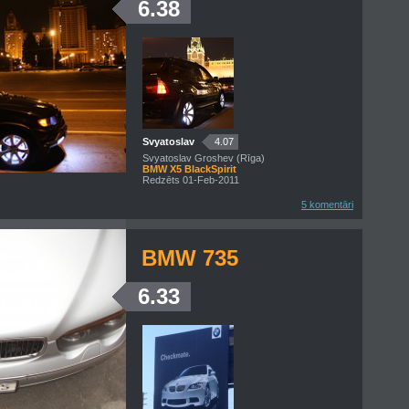
6.38
Svyatoslav
4.07
Svyatoslav Groshev (Rīga)
BMW X5 BlackSpirit
Redzēts 01-Feb-2011
5 komentāri
BMW 735
6.33