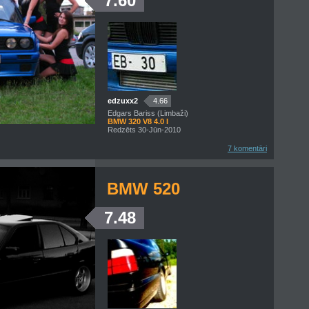
7.60
edzuxx2
4.66
Edgars Bariss (Limbaži)
BMW 320 V8 4.0 l
Redzēts 30-Jūn-2010
7 komentāri
BMW 520
7.48