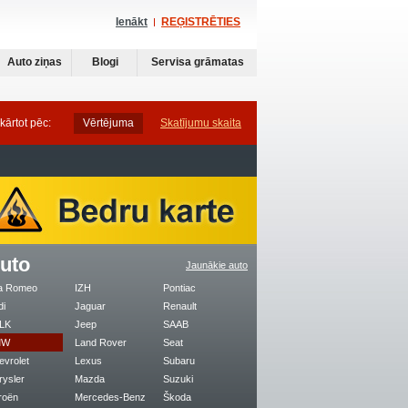
Ienākt
REĢISTRĒTIES
Auto ziņas
Blogi
Servisa grāmatas
kārtot pēc:
Vērtējuma
Skatījumu skaita
uto
Jaunākie auto
fa Romeo
IZH
Pontiac
di
Jaguar
Renault
LK
Jeep
SAAB
MW
Land Rover
Seat
evrolet
Lexus
Subaru
rysler
Mazda
Suzuki
roën
Mercedes-Benz
Škoda