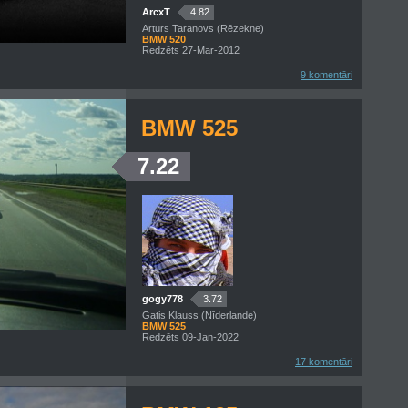
ArcxT
4.82
Arturs Taranovs (Rēzekne)
BMW 520
Redzēts 27-Mar-2012
9 komentāri
BMW 525
7.22
gogy778
3.72
Gatis Klauss (Nīderlande)
BMW 525
Redzēts 09-Jan-2022
17 komentāri