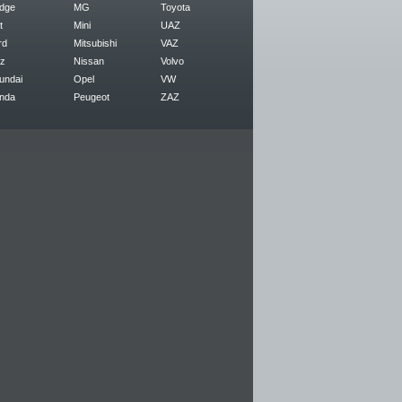
dge
MG
Toyota
t
Mini
UAZ
rd
Mitsubishi
VAZ
z
Nissan
Volvo
undai
Opel
VW
nda
Peugeot
ZAZ