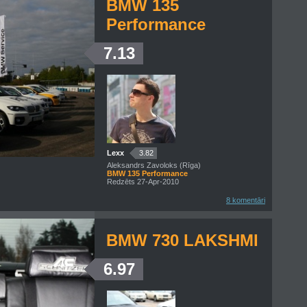
BMW 135
Performance
7.13
Lexx
3.82
Aleksandrs Zavoloks (Rīga)
BMW 135 Performance
Redzēts 27-Apr-2010
8 komentāri
BMW 730 LAKSHMI
6.97