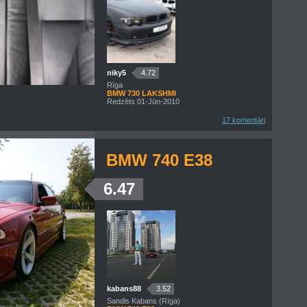
niky5
4.72
Rīga
BMW 730 LAKSHMI
Redzēts 01-Jūn-2010
17 komentāri
BMW 740 E38
6.47
kabans88
3.52
Sandis Kabans (Rīga)