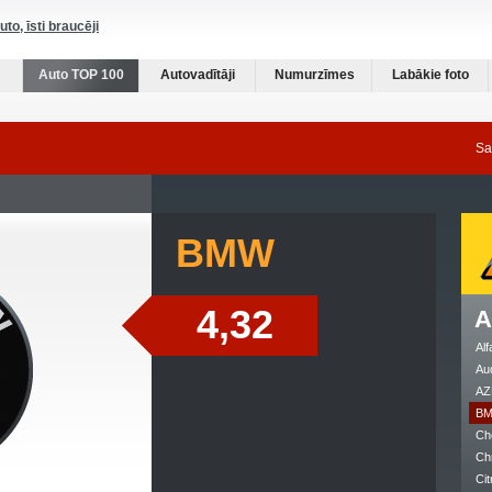
auto, īsti braucēji
Auto TOP 100
Autovadītāji
Numurzīmes
Labākie foto
Sa
BMW
4,32
A
Al
Au
AZ
B
Ch
Ch
Cit