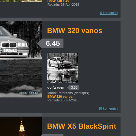
BMW 740 E38
Redzēts 15-Apr-2015
0 komentāri
BMW 320 vanos
6.45
golfwagen
3.36
Marex Petersons (Ventspils)
BMW 320 vanos
Redzēts 16-Jūl-2010
18 komentāri
BMW X5 BlackSpirit