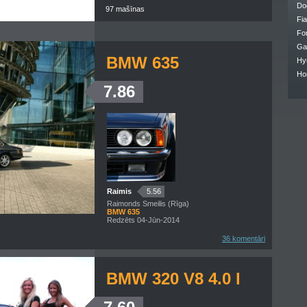
Do
97 mašīnas
Fia
Fo
Ga
BMW 635
Hy
Ho
7.86
Raimis
5.56
Raimonds Smeilis (Rīga)
BMW 635
Redzēts 04-Jūn-2014
36 komentāri
BMW 320 V8 4.0 l