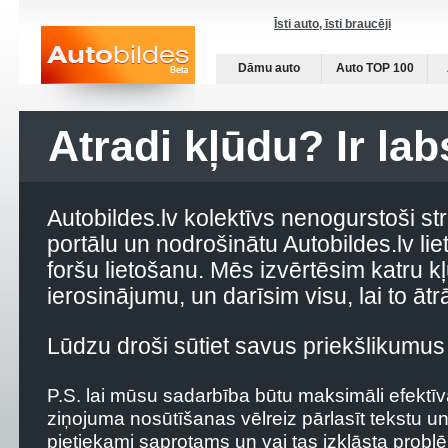
Īsti auto, īsti braucēji
Dāmu auto
Auto TOP 100
Atradi kļūdu? Ir la
Autobildes.lv kolektīvs nenogurstoši str
portālu un nodrošinātu Autobildes.lv lie
foršu lietošanu. Mēs izvērtēsim katru 
ierosinājumu, un darīsim visu, lai to ātr
Lūdzu droši sūtiet savus priekšlikumus
P.S. lai mūsu sadarbība būtu maksimāli efektī
ziņojuma nosūtīšanas vēlreiz pārlasīt tekstu un
pietiekami saprotams un vai tas izklāsta prob