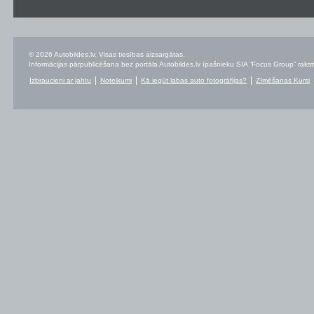
© 2026 Autobildes.lv. Visas tiesības aizsargātas.
Informācijas pārpublicēšana bez portāla Autobildes.lv īpašnieku SIA “Focus Group” rakstvei
Izbraucieni ar jahtu
Noteikumi
Kā iegūt labas auto fotogrāfijas?
Zīmēšanas Kursi