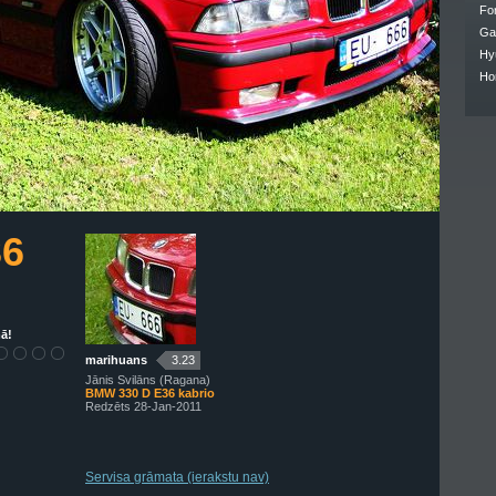
Fo
Ga
Hy
Ho
36
ā!
marihuans
3.23
Jānis Svilāns (Ragana)
BMW 330 D E36 kabrio
Redzēts 28-Jan-2011
Servisa grāmata (ierakstu nav)