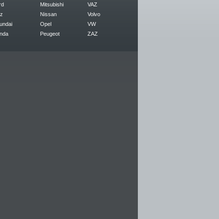
rd
Mitsubishi
VAZ
z
Nissan
Volvo
undai
Opel
VW
nda
Peugeot
ZAZ