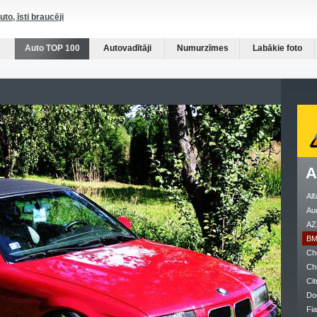
auto, īsti braucēji
Auto TOP 100
Autovadītāji
Numurzīmes
Labākie foto
A
Al
Au
AZ
B
Ch
Ch
Cit
Do
Fia