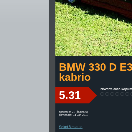
BMW 330 D E
kabrio
Novertē auto kopum
5.31
apskates: 21 (šodien 0)
pievienots: 14-Jan-2011
Sekot šim auto