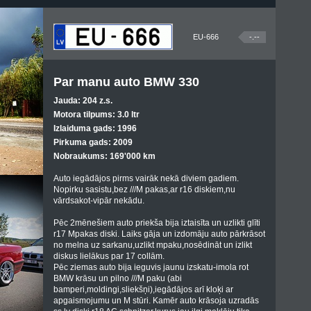
EU-666
-.--
Par manu auto BMW 330
Jauda: 204 z.s.
Motora tilpums: 3.0 ltr
Izlaiduma gads: 1996
Pirkuma gads: 2009
Nobraukums: 169'000 km
Auto iegādājos pirms vairāk nekā diviem gadiem.
Nopirku sasistu,bez ///M pakas,ar r16 diskiem,nu
vārdsakot-vipār nekādu.
Pēc 2mēnešiem auto priekša bija iztaisīta un uzlikti glīti
r17 Mpakas diski. Laiks gāja un izdomāju auto pārkrāsot
no melna uz sarkanu,uzlikt mpaku,nosēdināt un izlikt
diskus lielākus par 17 collām.
Pēc ziemas auto bija ieguvis jaunu izskatu-imola rot
BMW krāsu un pilno ///M paku (abi
bamperi,moldingi,sliekšņi),iegādājos arī kloķi ar
apgaismojumu un M stūri. Kamēr auto krāsoja uzradās