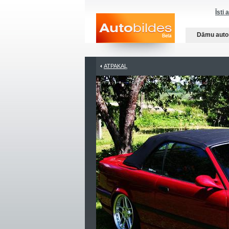
Īsti 
Dāmu auto
ATPAKAĻ