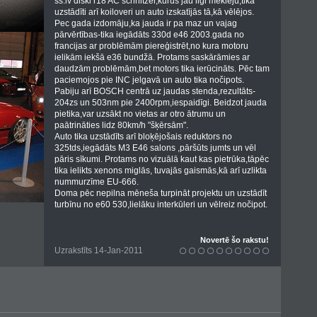
ss.lv diski r18 AC schnitzer,kurus jau ilgi meklēju,tika
uzstādīti arī koiloveri un auto izskatījās tā,kā vēlējos.
Pec gada izdomāju,ka jauda ir pa maz un vajag
pārvērtības-tika iegādāts 330d e46 2003.gada no
francijas ar problēmām piereģistrēt,no kura motoru
ielikām iekšā e36 bundžā. Protams saskārāmies ar
daudzām problēmām,bet motors tika ierūcināts. Pēc tam
paciemojos pie INC jelgavā un auto tika nočipots.
Pabiju arī BOSCH centrā uz jaudas stenda,rezultāts-
204zs un 503nm pie 2400rpm,iespaidīgi. Beidzot jauda
pietika,var uzsākt no vietas ar otro ātrumu un
paātrināties lidz 80km/h "šķērsām".
Auto tika uzstādīts arī bloķējošais reduktors no
325tds,iegādāts M3 E46 salons ,pāršūts jumts un vēl
pāris sīkumi. Protams no vizuālā kaut kas pietrūka,tāpēc
tika ielikts xenons miglās, tuvajās gaismās,kā arī uzlikta
nummurzīme EU-666.
Doma pēc nepilna mēneša turpināt projektu un uzstādīt
turbīnu no e60 530,lielāku interkūleri un vēlreiz nočipot.
Novertē šo rakstu!
Uzrakstīts 14-Jan-2011