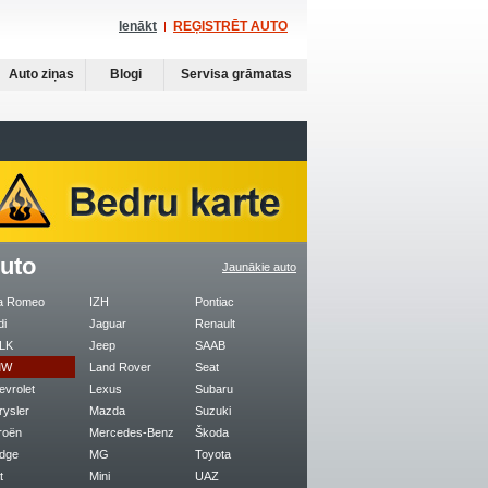
Ienākt
REĢISTRĒT AUTO
Auto ziņas
Blogi
Servisa grāmatas
uto
Jaunākie auto
fa Romeo
IZH
Pontiac
di
Jaguar
Renault
LK
Jeep
SAAB
MW
Land Rover
Seat
evrolet
Lexus
Subaru
rysler
Mazda
Suzuki
roën
Mercedes-Benz
Škoda
dge
MG
Toyota
t
Mini
UAZ