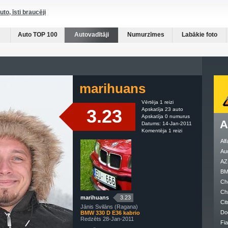
auto, īsti braucēji
Auto TOP 100
Autovadītāji
Numurzīmes
Labākie foto
marihuans
Vērtēja 1 reizi
3.23
Apskatīja 23 auto
Apskatīja 0 numurus
A
Datums: 14-Jan-2011
Komentēja 1 reizi
Al
Au
AZ
B
Ch
Ch
marihuans
3.23
Cit
Jānis Svilāns (Ragana)
Do
BMW 330 D E36 kabrio
Redzēts 28-Jan-2011
Fia