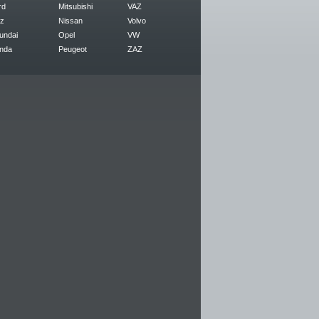
rd
Mitsubishi
VAZ
z
Nissan
Volvo
undai
Opel
VW
nda
Peugeot
ZAZ