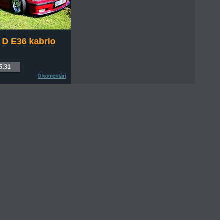
D E36 kabrio
5.31
0 komentāri