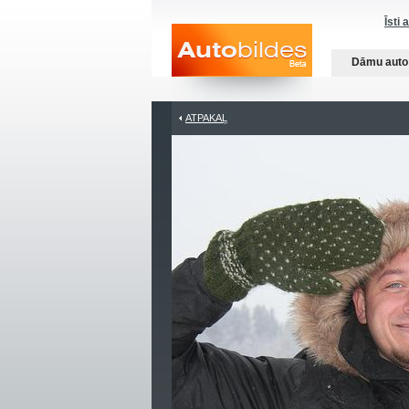
Īsti 
Dāmu auto
ATPAKAĻ