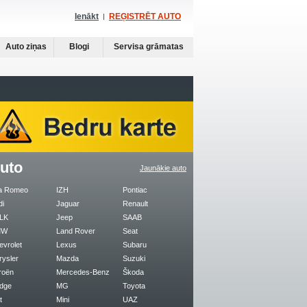
Ienākt
REĢISTRĒT AUTO
Auto ziņas
Blogi
Servisa grāmatas
uto
Jaunākie auto
fa Romeo
IZH
Pontiac
di
Jaguar
Renault
LK
Jeep
SAAB
MW
Land Rover
Seat
evrolet
Lexus
Subaru
rysler
Mazda
Suzuki
roën
Mercedes-Benz
Škoda
dge
MG
Toyota
t
Mini
UAZ