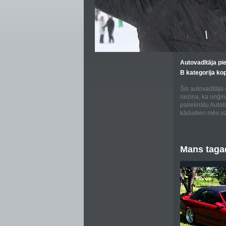
Autovadītāja pi
B kategorija ko
Šis autovadītājs
nezina, ka oriģi
palielinātu Auto
kādudien mēs uz
Mans tagad