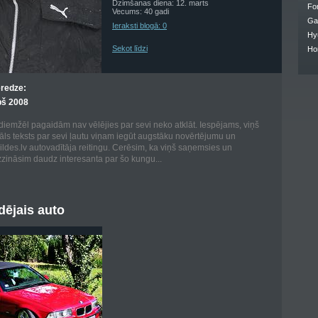
Dzimšanas diena: 12. marts
Fo
Vecums: 40 gadi
Ga
Ieraksti blogā: 0
Hy
Sekot līdzi
Ho
eredze:
pš 2008
 diemžēl pagaidām nav vēlējies par sevi neko atklāt. Iespējams, viņš
nāls teksts par sevi ļautu viņam iegūt augstāku novērtējumu un
bildes.lv autovadītāja reitingu. Cerēsim, ka viņš saņemsies un
zināsim daudz interesanta par šo kungu...
ējais auto