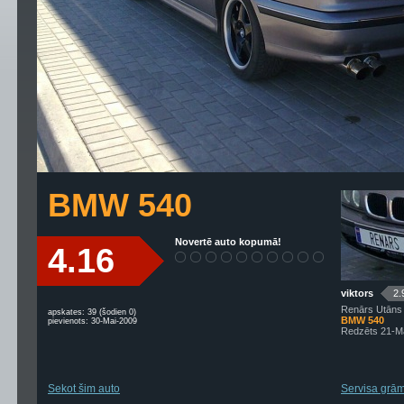
BMW 540
Novertē auto kopumā!
4.16
viktors
2.
Renārs Utāns 
apskates: 39 (šodien 0)
BMW 540
pievienots: 30-Mai-2009
Redzēts 21-M
Sekot šim auto
Servisa grām