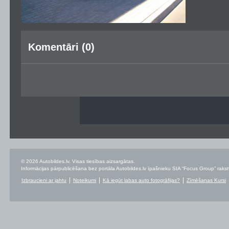
Komentāri (0)
© 2026 Autobildes.lv. Visas tiesības aizsargātas.
Informācijas pārpublicēšana bez portāla Autobildes.lv īpašnieku SIA “Focus Group” rakstvei
Izbraucieni ar jahtu
Noteikumi
Kā iegūt labas auto fotogrāfijas?
Zīmēšanas Kursi