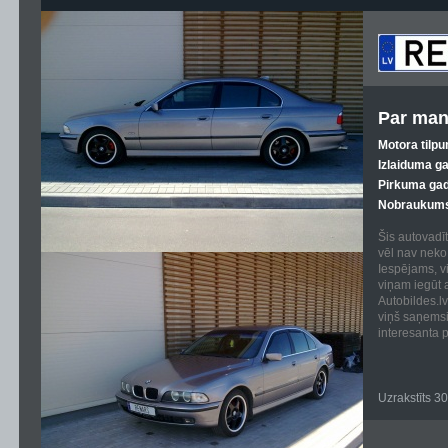
Par man
Motora tilpu
Izlaiduma g
Pirkuma gad
Nobraukums
Šis autovadīt
vēl nav neko 
Iespējams, vi
viņam iegūt 
Autobildes.lv
viņš saņems
interesanta p
Uzrakstīts 3