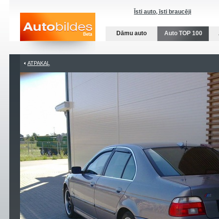
Īsti auto, īsti braucēji
Dāmu auto
Auto TOP 100
ATPAKAĻ