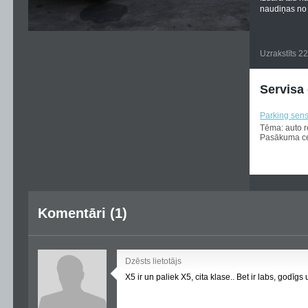
naudiņas no 
Uzrakstīts 2
Servisa
Parking sens
Tēma: auto 
Pasākuma ce
Komentāri (1)
Dzēsts lietotājs
X5 ir un paliek X5, cita klase.. Bet ir labs, godīgs