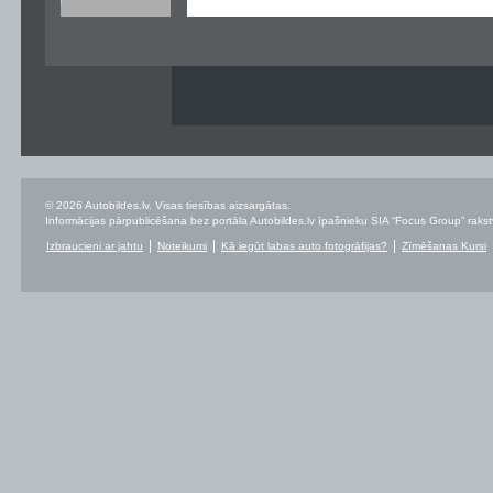
© 2026 Autobildes.lv. Visas tiesības aizsargātas.
Informācijas pārpublicēšana bez portāla Autobildes.lv īpašnieku SIA “Focus Group” rakstvei
Izbraucieni ar jahtu
Noteikumi
Kā iegūt labas auto fotogrāfijas?
Zīmēšanas Kursi