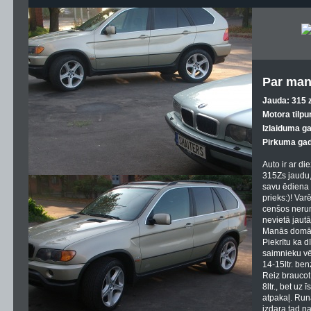
Par ma
Jauda: 315 z
Motora tilpu
Izlaiduma g
Pirkuma gad
Auto ir ar di
315Zs jaudu,
savu ēdiena 
prieks:)! Var
cenšos nerun
nevietā jaut
Manās domās
Piekrītu ka dī
saimnieku vē
14-15ltr. ben
Reiz braucot 
8ltr., bet uz 
atpakaļ. Runā
izdara tad na