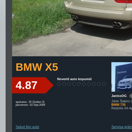
BMW X5
Novertē auto kopumā!
4.87
JanissOG
Jānis Šaiters 
apskates: 35 (šodien 0)
BMW 735
pievienots: 02-Sep-2009
Redzēts 04-A
Sekot šim auto
Servisa grām