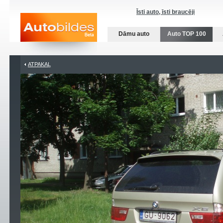
Īsti auto, īsti braucēji
Dāmu auto
Auto TOP 100
ATPAKAĻ