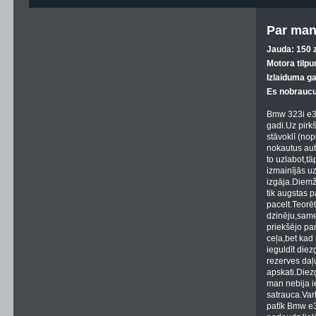
Par man
Jauda: 150 z
Motora tilpu
Izlaiduma g
Es nobraucu
Bmw 323i e30
gadi.Uz pirkš
stāvoklī (nop
nokautus aut
to uzlabot,tā
izmainījās uz
izgāja.Diemžē
tik augstas 
pacelt.Teorēt
dzinēju,same
priekšējo pan
ceļa,bet kad 
ieguldīt die
rezerves daļu
apskati.Diez
man nebija i
satrauca.Var
patīk Bmw e3