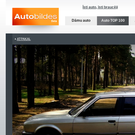
Īsti auto, īsti braucēji
Dāmu auto
Auto TOP 100
ATPAKAĻ