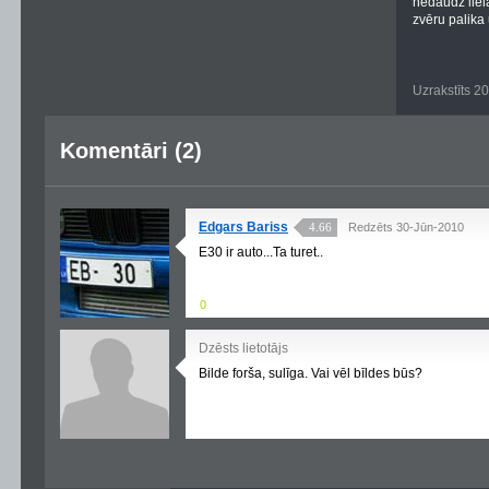
nedaudz liel
zvēru palika 
Uzrakstīts 2
Komentāri (2)
Edgars Bariss
4.66
Redzēts 30-Jūn-2010
E30 ir auto...Ta turet..
0
Dzēsts lietotājs
Bilde forša, sulīga. Vai vēl bīldes būs?