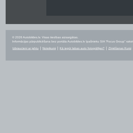
© 2026 Autobildes.lv. Visas tiesības aizsargātas.
Informācijas pārpublicēšana bez portāla Autobildes.lv īpašnieku SIA “Focus Group” rakstvei
Izbraucieni ar jahtu
Noteikumi
Kā iegūt labas auto fotogrāfijas?
Zīmēšanas Kursi