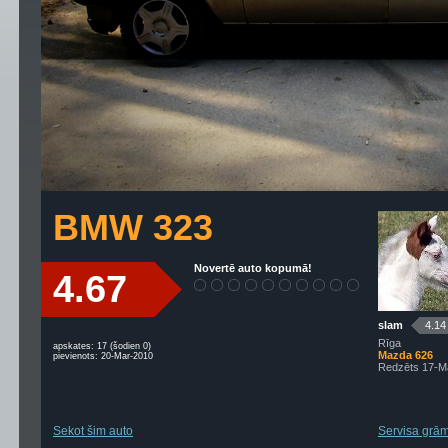
BMW 323
Novertē auto kopumā!
4.67
slam
4.14
Rīga
apskates: 17 (šodien 0)
Mazda 626
pievienots: 20-Mar-2010
Redzēts 17-M
Sekot šim auto
Servisa grām