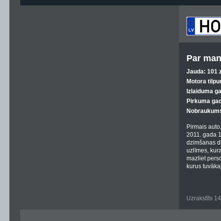
Par man
Jauda: 101 z
Motora tilpu
Izlaiduma g
Pirkuma gad
Nobraukums
Pirmais auto
2011. gada 13
dzimšanas di
uzlīmes, kura
mazliet perso
kurus tuvākaj
Uzrakstīts 1