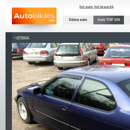
Īsti auto, īsti braucēji
Dāmu auto
Auto TOP 100
ATPAKAĻ