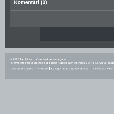
Komentāri (0)
© 2026 Autobildes.lv. Visas tiesības aizsargātas.
Informācijas pārpublicēšana bez portāla Autobildes.lv īpašnieku SIA “Focus Group” rakstvei
Izbraucieni ar jahtu
Noteikumi
Kā iegūt labas auto fotogrāfijas?
Zīmēšanas Kursi