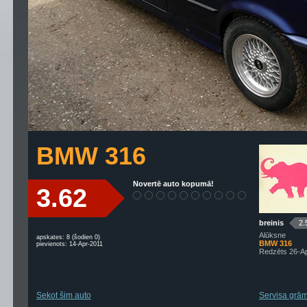
BMW 316
Novertē auto kopumā!
3.62
breinis
2.
Alūksne
apskates: 8 (šodien 0)
BMW 316
pievienots: 14-Apr-2011
Redzēts 26-A
Sekot šim auto
Servisa grām