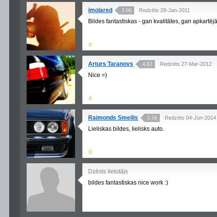
imolared
3.06
Redzēts 28-Jan-2011
Bildes fantastiskas - gan kvalitātes, gan apkartējā
0
Arturs Taranovs
4.82
Redzēts 27-Mar-2012
Nice =)
0
Raimonds Smeilis
5.56
Redzēts 04-Jūn-2014
Lieliskas bildes, lielisks auto.
0
Dzēsts lietotājs
bildes fantastiskas nice work :)