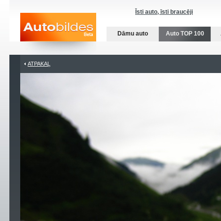
Īsti auto, īsti braucēji
Dāmu auto
Auto TOP 100
ATPAKAĻ