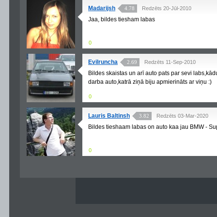
Madarijsh
4.78
Redzēts 20-Jūl-2010
Jaa, bildes tiesham labas
0
Evilruncha
2.69
Redzēts 11-Sep-2010
Bildes skaistas un arī auto pats par sevi labs,kād
darba auto,katrā ziņā biju apmierināts ar viņu :)
0
Lauris Baltinsh
3.82
Redzēts 03-Mar-2020
Bildes tieshaam labas on auto kaa jau BMW - Supe
0