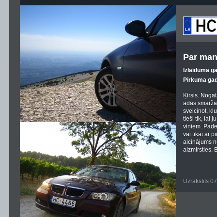
Par man
Izlaiduma g
Pirkuma gad
Ķirsis. Noga
ādas smarža.
sveicinot, kl
tieši tik, lai
viņiem. Pade
vai tikai ar p
aicinājums n
aizmirsties. 
Uzrakstīts 0