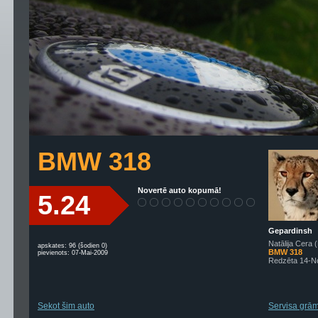
BMW 318
Novertē auto kopumā!
5.24
Gepardinsh
Natālija Cera 
apskates: 96 (šodien 0)
BMW 318
pievienots: 07-Mai-2009
Redzēta 14-N
Sekot šim auto
Servisa grām