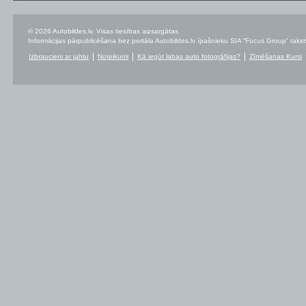
© 2026 Autobildes.lv. Visas tiesības aizsargātas.
Informācijas pārpublicēšana bez portāla Autobildes.lv īpašnieku SIA “Focus Group” rakstvei
Izbraucieni ar jahtu
Noteikumi
Kā iegūt labas auto fotogrāfijas?
Zīmēšanas Kursi