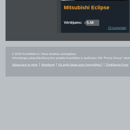
Mitsubishi Eclipse
Vērtējums:
5.48
23 komentāri
© 2026 Autobildes.lv. Visas tiesības aizsargātas.
Informācijas pārpublicēšana bez portāla Autobildes.lv īpašnieku SIA “Focus Group” rakstvei
Izbraucieni ar jahtu
Noteikumi
Kā iegūt labas auto fotogrāfijas?
Zīmēšanas Kursi