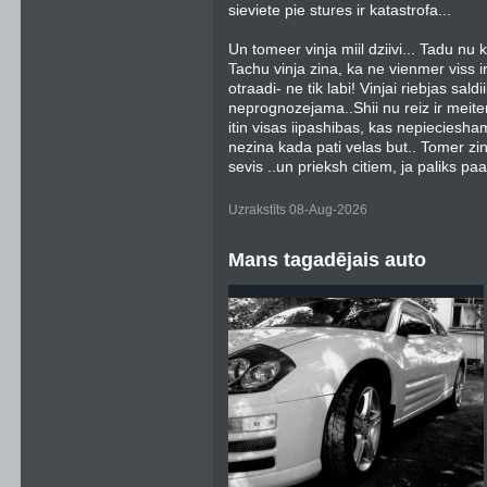
sieviete pie stures ir katastrofa...
Un tomeer vinja miil dziivi... Tadu nu
Tachu vinja zina, ka ne vienmer viss ir 
otraadi- ne tik labi! Vinjai riebjas saldi
neprognozejama..Shii nu reiz ir meiten
itin visas iipashibas, kas nepiecieshams
nezina kada pati velas but.. Tomer zina
sevis ..un prieksh citiem, ja paliks paa
Uzrakstīts 08-Aug-2026
Mans tagadējais auto