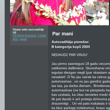
Viņam seko autovadītāji
(4)
Par mani
,
,
PĒTERIS RUGINIS
C20NE
,
Al3X
jaaniic
Autovadītāja pieredze:
B kategorija kopš 2004
NEDAUDZ PAR VINJU!
Jau pirms sasniegusi 18 gadu vecumu v
satiksmes dalibniece. Stureshanai vinja
iegutas diezgan viegli (par skaistam 
nesakiet! :D Nu jau vairak ka cetrus ga
automasinas.. un nu jau gandriz gadu 
tas taa, pa darba dienam.. Brivdienas 
automasiinas (ne but ne piespiedu kaa
kas uzskata, ka citas sievietes medz ta
tik pat daudz ir arii preteja dzimuma 
drausmiiigi .. Un vel pats trakakais ir t
ka kkur parkapj notiekumus, brauc agre