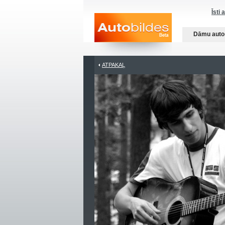
Īsti 
Dāmu auto
ATPAKAĻ