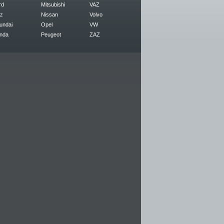
rd
Mitsubishi
VAZ
z
Nissan
Volvo
undai
Opel
VW
nda
Peugeot
ZAZ