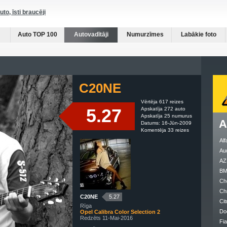
auto, īsti braucēji
Auto TOP 100
Autovadītāji
Numurzīmes
Labākie foto
C20NE
Vērtēja 617 reizes
5.27
Apskatīja 272 auto
Apskatīja 25 numurus
A
Datums: 16-Jūn-2009
Komentēja 33 reizes
Al
Au
AZ
B
Ch
Ch
C20NE
5.27
Cit
Rīga
Do
Opel Calibra Color Selection 2
Redzēts 11-Mai-2016
Fia