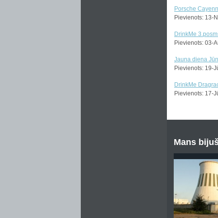
Porsche Cayenn
Pievienots: 13-
DrinkMe 3.posm
Pievienots: 03-
Jauna diena Jūrm
Pievienots: 19-
DrinkMe Dragra
Pievienots: 17-
Mans bijuš