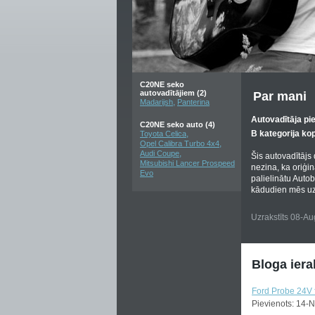
C20NE seko
autovadītājiem (2)
Par mani
,
Madarijsh
Panterina
Autovadītāja pi
C20NE seko auto (4)
,
B kategorija ko
Toyota Celica
,
Opel Calibra Turbo 4x4
,
Audi Coupe
Šis autovadītājs
Mitsubishi Lancer Prospeed
nezina, ka oriģi
Evo
palielinātu Auto
kādudien mēs uz
Uzrakstīts 08-A
Bloga iera
Ford Probe 24V 
Pievienots: 14-