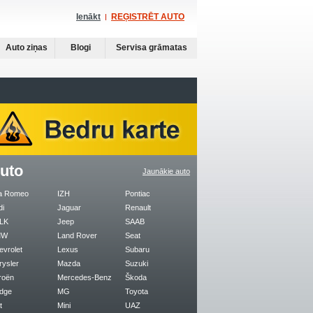
Ienākt
REĢISTRĒT AUTO
Auto ziņas
Blogi
Servisa grāmatas
uto
Jaunākie auto
fa Romeo
IZH
Pontiac
di
Jaguar
Renault
LK
Jeep
SAAB
MW
Land Rover
Seat
evrolet
Lexus
Subaru
rysler
Mazda
Suzuki
roën
Mercedes-Benz
Škoda
dge
MG
Toyota
t
Mini
UAZ