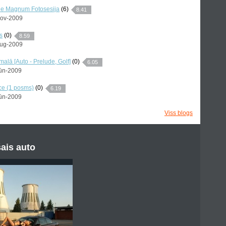
e Magnum Fotosesija
(6)
8.41
Nov-2009
s
(0)
8.59
Aug-2009
alā [Auto - Prelude, Golf]
(0)
6.05
Jūn-2009
ce (1 posms)
(0)
6.19
Jūn-2009
Viss blogs
ais auto