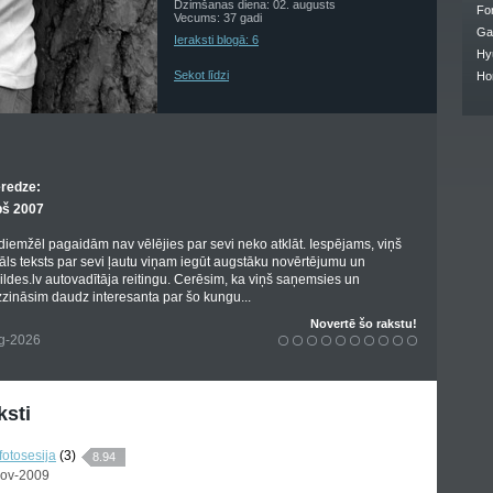
Dzimšanas diena: 02. augusts
Fo
Vecums: 37 gadi
Ga
Ieraksti blogā: 6
Hy
Sekot līdzi
Ho
eredze:
pš 2007
 diemžēl pagaidām nav vēlējies par sevi neko atklāt. Iespējams, viņš
nāls teksts par sevi ļautu viņam iegūt augstāku novērtējumu un
bildes.lv autovadītāja reitingu. Cerēsim, ka viņš saņemsies un
zināsim daudz interesanta par šo kungu...
Novertē šo rakstu!
ug-2026
ksti
fotosesija
(3)
8.94
Nov-2009