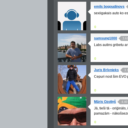
emils bogoudinovs
sexiigakais auto ko es
0
samsung1000
3.6
Labs autins gribetu ar
0
Juris Brīvnieks
3.
Cepuri nost šim EVO p
0
Māris Ozoliņš
4.40
Jā, tieši tā - oriģināls
pamazām - nākošsezon
0