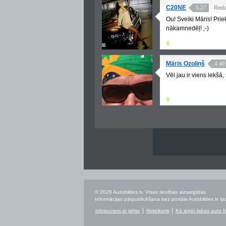
C20NE
5.27
Redz
Ou! Sveiki Māris! Priek
nākamnedēļ! ;-)
0
Māris Ozoliņš
4.40
Vēl jau ir viens iekšā, 
0
© 2026 Autobildes.lv. Visas tiesības aizsargātas.
Informācijas pārpublicēšana bez portāla Autobildes.lv īpa
Izbraucieni ar jahtu
Noteikumi
Kā iegūt labas auto f