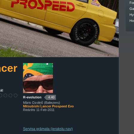
Fo
Ga
Hy
Ho
ncer
ā!
R-evolution
4.40
Māris Ozoliņš (Baltezers)
Mitsubishi Lancer Prospeed Evo
Redzēts 11-Feb-2011
Servisa grāmata (ierakstu nav)