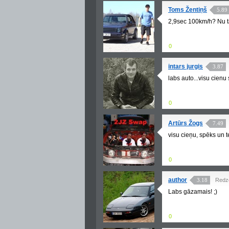
Toms Žentiņš
5.89
2,9sec 100km/h? Nu tas
0
intars jurgis
3.87
labs auto...visu cienu
0
Artūrs Žogs
7.49
visu cieņu, spēks un t
0
author
3.18
Redz
Labs gāzamais! ;)
0