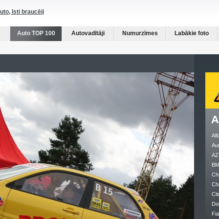
auto, īsti braucēji
Auto TOP 100
Autovadītāji
Numurzīmes
Labākie foto
A
Al
Au
AZ
B
Ch
Ch
Cit
Do
Fia