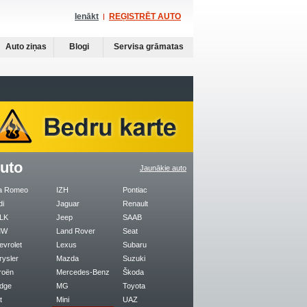
Ienākt
REĢISTRĒT AUTO
Auto ziņas
Blogi
Servisa grāmatas
uto
Jaunākie auto
fa Romeo
IZH
Pontiac
di
Jaguar
Renault
LK
Jeep
SAAB
MW
Land Rover
Seat
evrolet
Lexus
Subaru
rysler
Mazda
Suzuki
roën
Mercedes-Benz
Škoda
dge
MG
Toyota
t
Mini
UAZ