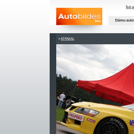
Īsti 
Dāmu auto
ATPAKAĻ