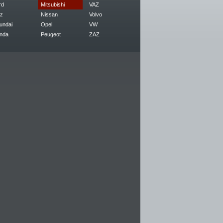
rd
Mitsubishi
VAZ
z
Nissan
Volvo
undai
Opel
VW
nda
Peugeot
ZAZ