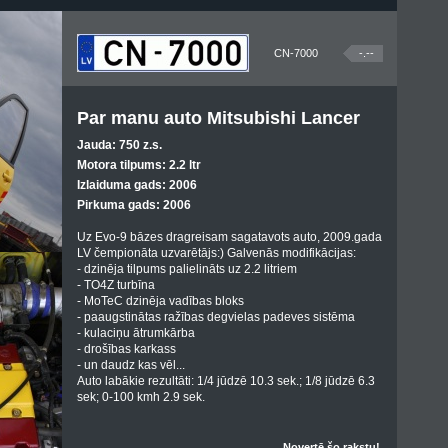
CN-7000
-.--
Par manu auto Mitsubishi Lancer
Jauda: 750 z.s.
Motora tilpums: 2.2 ltr
Izlaiduma gads: 2006
Pirkuma gads: 2006
Uz Evo-9 bāzes dragreisam sagatavots auto, 2009.gada
LV čempionāta uzvarētājs:) Galvenās modifikācijas:
- dzinēja tilpums palielināts uz 2.2 litriem
- TO4Z turbīna
- MoTeC dzinēja vadības bloks
- paaugstinātas ražības degvielas padeves sistēma
- kulaciņu ātrumkārba
- drošības karkass
- un daudz kas vēl...
Auto labākie rezultāti: 1/4 jūdzē 10.3 sek.; 1/8 jūdzē 6.3
sek; 0-100 kmh 2.9 sek.
Novertē šo rakstu!