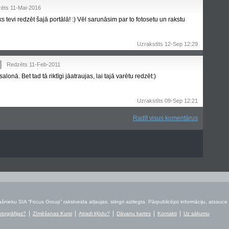
ēts 11-Mai-2016
s tevi redzēt šajā portālā! :) Vēl sarunāsim par to fotosetu un rakstu
Uzrakstīts 12-Sep 12:29
Redzēts 11-Feb-2011
salonā. Bet tad tā riktīgi jāatraujas, lai tajā varētu redzēt:)
Uzrakstīts 09-Sep 12:21
Radīt visus komentārus
šnieku SIA “Focus Group” rakstveida atļaujas, stingri aizliegta. Pārpublicējot informāciju, atsauce 
otogrāfijas?
Zīmēšanas Kursi
Atradi kļūdu?
Dāvanu kartes
Kontakti
Uz sākumu