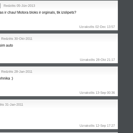
Redzēts 05-Jūn-2013
 ir chau! Motora bloks ir orginals, tik izslipets?
Uzrakstīts 02-Dec 13:57
Redzēts 30-Okt-2011
 sim auto
Uzrakstīts 28-Okt 21:17
Redzēts 28-Jan-2011
ehnika :)
Uzrakstīts 13-Sep 00:36
ēts 31-Jan-2011
Uzrakstīts 12-Sep 17:27