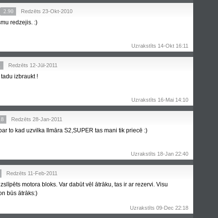
2.90
Redzēts 23-Okt-2010
mu redzejis. :)
Uzrakstīts 14-Okt 16:11
1
Redzēts 12-Jūl-2011
 tadu izbraukt !
Uzrakstīts 16-Mai 14:10
18
Redzēts 28-Jan-2011
ar to kad uzvilka Ilmāra S2,SUPER tas mani tik priecē :)
Uzrakstīts 18-Jan 22:40
Redzēts 11-Feb-2011
, izslīpēts motora bloks. Var dabūt vēl ātrāku, tas ir ar rezervi. Visu
 būs ātrāks:)
Uzrakstīts 09-Dec 22:18