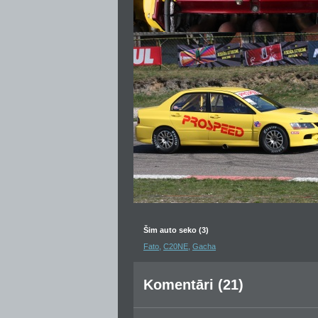
Šim auto seko (3)
,
,
Fato
C20NE
Gacha
Komentāri (21)