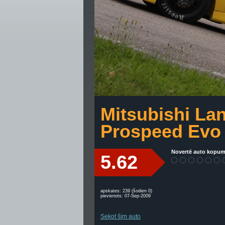
Mitsubishi La
Prospeed Evo
Novertē auto kopum
5.62
apskates: 239 (šodien 0)
pievienots: 07-Sep-2009
Sekot šim auto