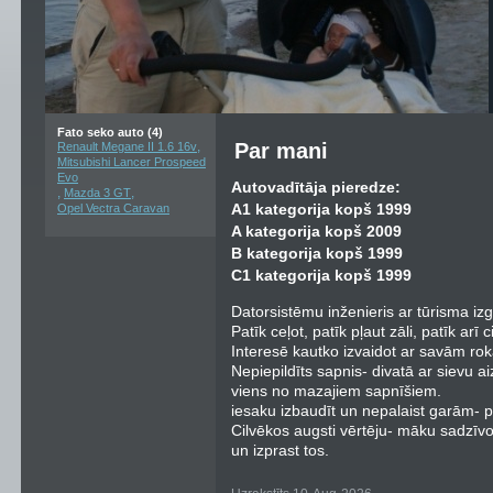
Fato seko auto (4)
,
Par mani
Renault Megane II 1.6 16v
Mitsubishi Lancer Prospeed
Evo
Autovadītāja pieredze:
,
,
Mazda 3 GT
A1 kategorija kopš 1999
Opel Vectra Caravan
A kategorija kopš 2009
B kategorija kopš 1999
C1 kategorija kopš 1999
Datorsistēmu inženieris ar tūrisma izgl
Patīk ceļot, patīk pļaut zāli, patīk arī c
Interesē kautko izvaidot ar savām rok
Nepiepildīts sapnis- divatā ar sievu ai
viens no mazajiem sapnīšiem.
iesaku izbaudīt un nepalaist garām- p
Cilvēkos augsti vērtēju- māku sadzīv
un izprast tos.