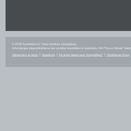
© 2026 Autobildes.lv. Visas tiesības aizsargātas.
Informācijas pārpublicēšana bez portāla Autobildes.lv īpašnieku SIA “Focus Group” rakstvei
Izbraucieni ar jahtu
Noteikumi
Kā iegūt labas auto fotogrāfijas?
Zīmēšanas Kursi