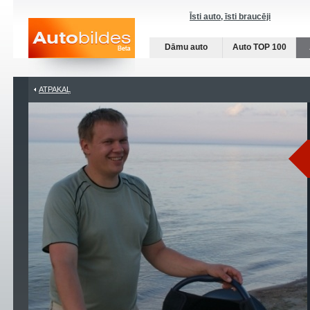
Īsti auto, īsti braucēji
Dāmu auto
Auto TOP 100
ATPAKAĻ