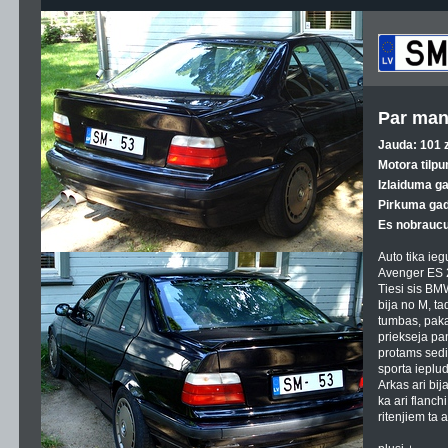
Par man
Jauda: 101 z
Motora tilpu
Izlaiduma g
Pirkuma gad
Es nobraucu
Auto tika ie
Avenger ES 2
Tiesi sis BMW
bija no M, ta
tumbas, paka
priekseja pan
protams sedin
sporta ieplud
Arkas ari bija
ka ari flanch
ritenjiem ta a