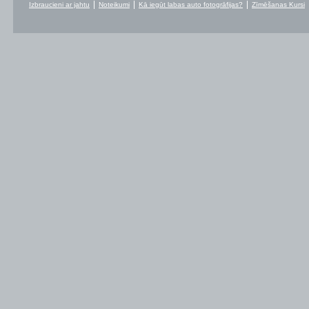
Izbraucieni ar jahtu
Noteikumi
Kā iegūt labas auto fotogrāfijas?
Zīmēšanas Kursi