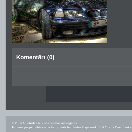
Komentāri (0)
© 2026 Autobildes.lv. Visas tiesības aizsargātas.
Informācijas pārpublicēšana bez portāla Autobildes.lv īpašnieku SIA “Focus Group” rakstvei