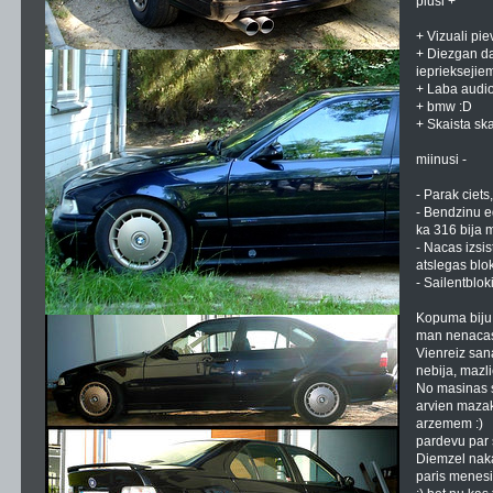
plusi +
+ Vizuali pie
+ Diezgan da
ieprieksejie
+ Laba audi
+ bmw :D
+ Skaista sk
miinusi -
- Parak ciets
- Bendzinu ed
ka 316 bija 
- Nacas izsis
atslegas blok
- Sailentblok
Kopuma biju a
man nenacas 
Vienreiz sana
nebija, mazli
No masinas s
arvien mazak
arzemem :)
pardevu par 
Diemzel nak
paris menesi