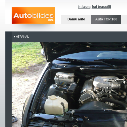
Īsti auto, īsti braucēji
Dāmu auto
Auto TOP 100
ATPAKAĻ