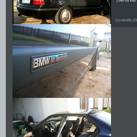
:) bet nu kas
Uzrakstīts 2