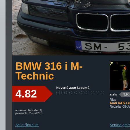
BMW 316 i M-
Technic
Novertē auto kopumā!
4.82
atels
3.98
Rīga
Audi A4 S-Li
Redzēts 08-J
apskates: 6 (šodien 0)
pievienots: 29-Jūl-2011
Sekot šim auto
Servisa grām