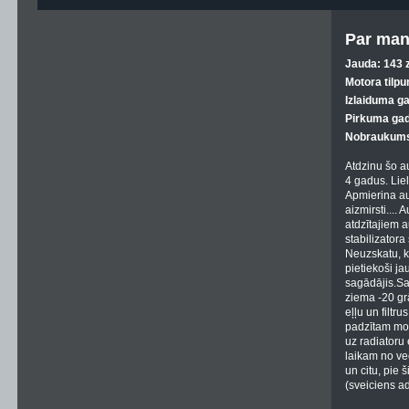
Par man
Jauda: 143 z
Motora tilpu
Izlaiduma g
Pirkuma gad
Nobraukums
Atdzinu šo a
4 gadus. Liels
Apmierina aut
aizmirsti....
atdzītajiem au
stabilizatora 
Neuzskatu, k
pietiekoši j
sagādājis.Sa
ziema -20 gr
eļļu un filtr
padzītam mot
uz radiatoru 
laikam no ve
un citu, pie
(sveiciens ad