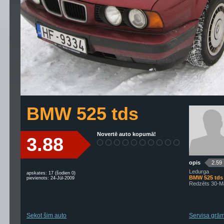
BMW 525 tds
Novertē auto kopumā!
3.88
opis
2.59
Ledurga
apskates: 17 (šodien 0)
BMW 525 tds
pievienots: 24-Jūl-2009
Redzēts 30-M
Sekot šim auto
Servisa grām