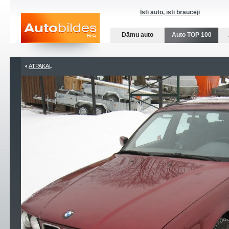
Īsti auto, īsti braucēji
Dāmu auto
Auto TOP 100
ATPAKAĻ