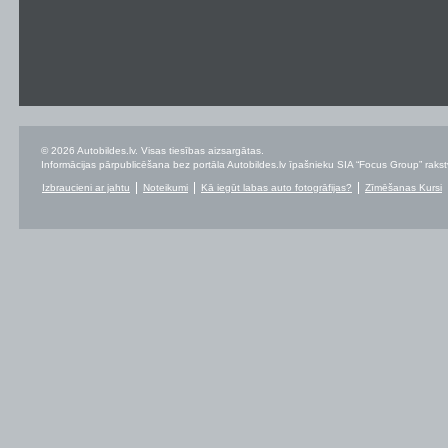
© 2026 Autobildes.lv. Visas tiesības aizsargātas.
Informācijas pārpublicēšana bez portāla Autobildes.lv īpašnieku SIA “Focus Group” rakstvei
Izbraucieni ar jahtu
Noteikumi
Kā iegūt labas auto fotogrāfijas?
Zīmēšanas Kursi