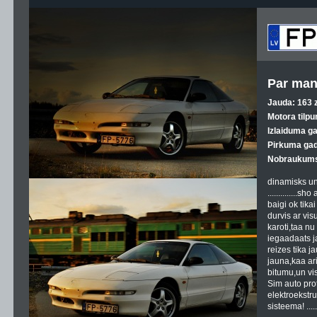
Par man
Jauda: 163 z
Motora tilpu
Izlaiduma g
Pirkuma gad
Nobraukums
dinamisks un aatrs
.............
baigi ok tika
durvis ar vis
karoti,taa nu
iegaadaats j
reizes tika j
jauna,kaa ari
bitumu,un vi
Sim auto pro
elektroekstru
sisteema! ...........