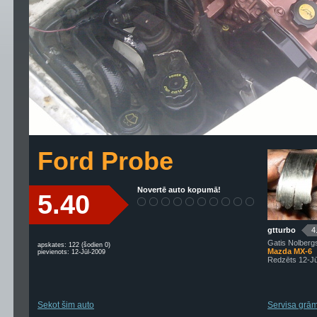
Ford Probe
Novertē auto kopumā!
5.40
gtturbo
4
Gatis Nolberg
apskates: 122 (šodien 0)
Mazda MX-6
pievienots: 12-Jūl-2009
Redzēts 12-J
Sekot šim auto
Servisa grām