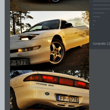
.......................
.......................
.......................
................
..........
....
..
.
Uzrakstīts 1