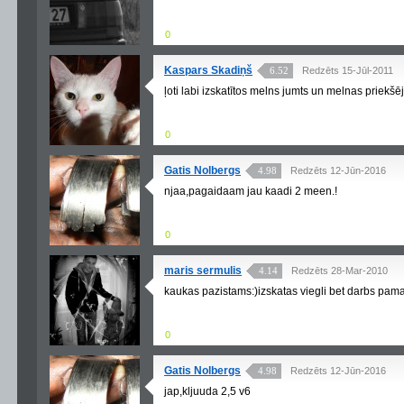
0
Kaspars Skadiņš
6.52
Redzēts 15-Jūl-2011
ļoti labi izskatītos melns jumts un melnas priekšēj
0
Gatis Nolbergs
4.98
Redzēts 12-Jūn-2016
njaa,pagaidaam jau kaadi 2 meen.!
0
maris sermulis
4.14
Redzēts 28-Mar-2010
kaukas pazistams:)izskatas viegli bet darbs pama
0
Gatis Nolbergs
4.98
Redzēts 12-Jūn-2016
jap,kljuuda 2,5 v6