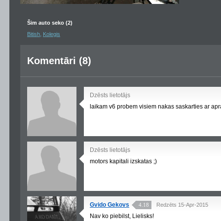
Šim auto seko (2)
,
Bitish
Kolegis
Komentāri (8)
Dzēsts lietotājs
laikam v6 probem visiem nakas saskarties ar ap
Dzēsts lietotājs
motors kapitali izskatas ;)
Gvido Gekovs
4.18
Redzēts 15-Apr-2015
Nav ko piebilst, Lielisks!