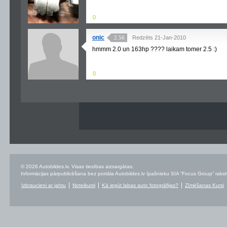
0
onic
2.56
Redzēts 21-Jan-2010
hmmm 2.0 un 163hp ???? laikam tomer 2.5 :)
0
© 2026 Autobildes.lv. Visas tiesības aizsargātas.
Informācijas pārpublicēšana bez portāla Autobildes.lv īpašnieku SIA “Focus Group” rakstvei
Izbraucieni ar jahtu
Noteikumi
Kā iegūt labas auto fotogrāfijas?
Zīmēšanas Kursi