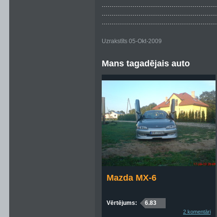
...........................................................
...........................................................
...........................................................
Uzrakstīts 05-Okt-2009
Mans tagadējais auto
Mazda MX-6
Vērtējums:
6.83
2 komentāri