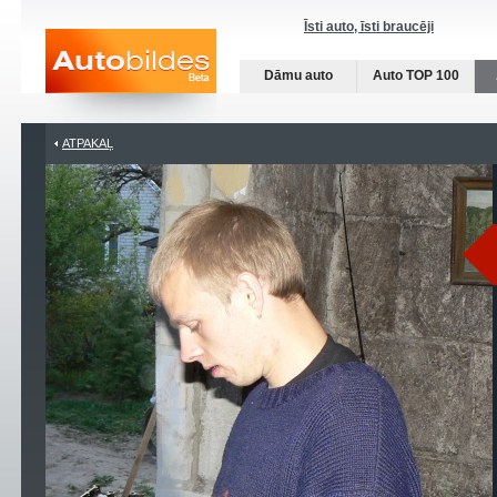
Īsti auto, īsti braucēji
Dāmu auto
Auto TOP 100
ATPAKAĻ