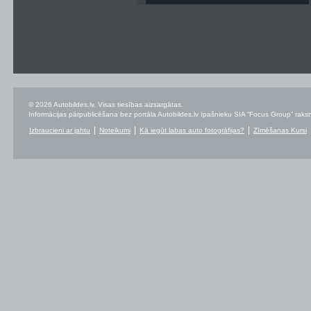
© 2026 Autobildes.lv. Visas tiesības aizsargātas.
Informācijas pārpublicēšana bez portāla Autobildes.lv īpašnieku SIA “Focus Group” rakstvei
Izbraucieni ar jahtu
Noteikumi
Kā iegūt labas auto fotogrāfijas?
Zīmēšanas Kursi