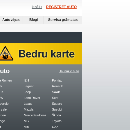
Ienākt
REĢISTRĒT AUTO
Auto ziņas
Blogi
Servisa grāmatas
uto
Jaunākie auto
fa Romeo
IZH
Pontiac
di
Jaguar
Renault
LK
Jeep
SAAB
MW
Land Rover
Seat
evrolet
Lexus
Subaru
rysler
Mazda
Suzuki
roën
Mercedes-Benz
Škoda
dge
MG
Toyota
t
Mini
UAZ