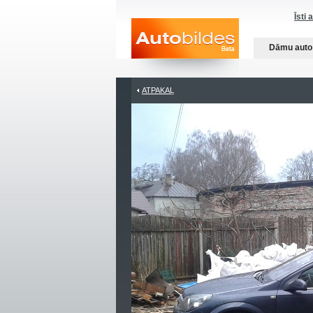
Īsti 
Dāmu auto
ATPAKAĻ