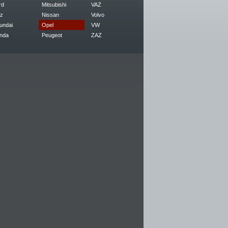
rd
Mitsubishi
VAZ
z
Nissan
Volvo
undai
Opel
VW
nda
Peugeot
ZAZ