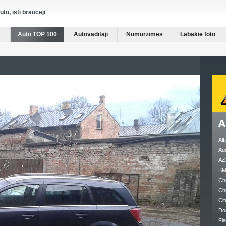
auto, īsti braucēji
Auto TOP 100
Autovadītāji
Numurzīmes
Labākie foto
A
Al
Au
AZ
B
Ch
Ch
Cit
Do
Fia