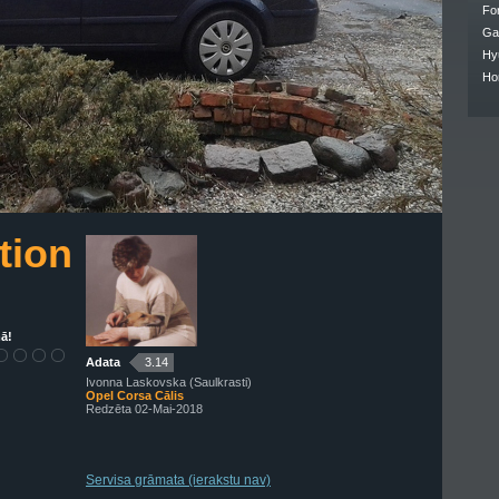
Fo
Ga
Hy
Ho
tion
ā!
Adata
3.14
Ivonna Laskovska (Saulkrasti)
Opel Corsa Cālis
Redzēta 02-Mai-2018
Servisa grāmata (ierakstu nav)