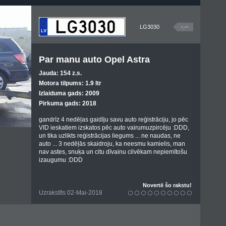
LG3030
-.--
Par manu auto Opel Astra
Jauda: 154 z.s.
Motora tilpums: 1.9 ltr
Izlaiduma gads: 2009
Pirkuma gads: 2018
gandrīz 4 nedēļas gaidīju savu auto reģistrāciju, jo pēc
VID ieskatiem izskatos pēc auto vairumuzpircēju :DDD,
un tika uzlikts reģistrācijas liegums ... ne naudas, ne
auto ... 3 nedēļās skaidroju, ka neesmu kamielis, man
nav astes, snuķa un citu dīvainu cilvēkam nepiemītošu
izaugumu :DDD
Novertē šo rakstu!
Uzrakstīts 02-Mai-2018