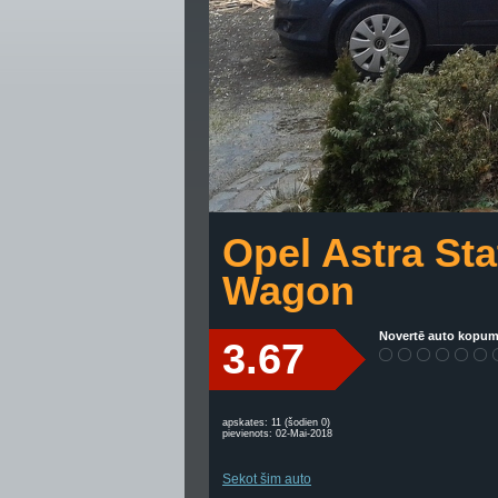
Opel Astra Sta
Wagon
Novertē auto kopum
3.67
apskates: 11 (šodien 0)
pievienots: 02-Mai-2018
Sekot šim auto