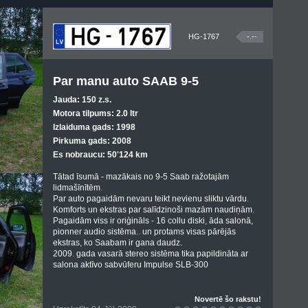
HG-1767
-.--
Par manu auto SAAB 9-5
Jauda: 150 z.s.
Motora tilpums: 2.0 ltr
Izlaiduma gads: 1998
Pirkuma gads: 2008
Es nobraucu: 50'124 km
Tātad īsumā - mazākais no 9-5 Saab ražotajām
lidmašīnītēm.
Par auto pagaidām nevaru teikt nevienu sliktu vārdu.
Komforts un ekstras par salīdzinoši mazām naudiņām.
Pagaidām viss ir oriģināls - 16 collu diski, āda salonā,
pionner audio sistēma.. un protams visas pārējās
ekstras, ko Saabam ir gana daudz.
2009. gada vasarā stereo sistēma tika papildināta ar
salona aktīvo sabvūferu Impulse SLB-300
Novertē šo rakstu!