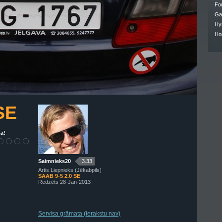
Fo
Ga
Hy
Ho
SE
ā!
Saimnieks20
3.33
Artis Liepnieks (Jēkabpils)
SAAB 9-5 2.0 SE
Redzēts 28-Jan-2013
Servisa grāmata (ierakstu nav)