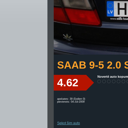
SAAB 9-5 2.0 
Novertē auto kopum
4.62
apskates: 39 (šodien 0)
pievienots: 04-Jūl-2009
Sekot šim auto