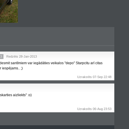
33
Redzēts 28-Jan-2013
esmit santīmiem var iegādāties veikalos "depo" Starpcitu arī citas
r iespējams.. ;)
Uzrakstīts 07-Sep 22:48
skarties aizliekts" :o)
Uzrakstīts 06-Aug 23:53