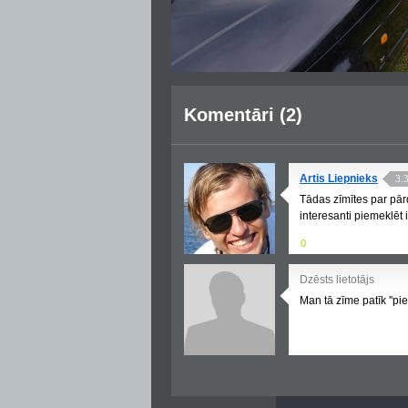
Komentāri (2)
Artis Liepnieks
3.
Tādas zīmītes par pārd
interesanti piemeklēt i
0
Dzēsts lietotājs
Man tā zīme patīk ''pie