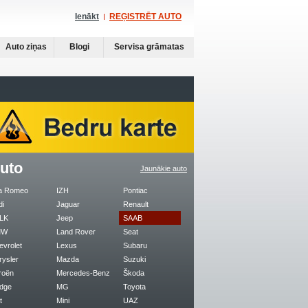
Ienākt
REĢISTRĒT AUTO
Auto ziņas
Blogi
Servisa grāmatas
uto
Jaunākie auto
fa Romeo
IZH
Pontiac
di
Jaguar
Renault
LK
Jeep
SAAB
MW
Land Rover
Seat
evrolet
Lexus
Subaru
rysler
Mazda
Suzuki
roën
Mercedes-Benz
Škoda
dge
MG
Toyota
t
Mini
UAZ