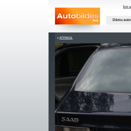
Īsti 
Dāmu auto
ATPAKAĻ