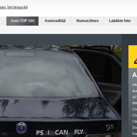
auto, īsti braucēji
Auto TOP 100
Autovadītāji
Numurzīmes
Labākie foto
A
Al
Au
AZ
B
Ch
Ch
Cit
Do
Fia