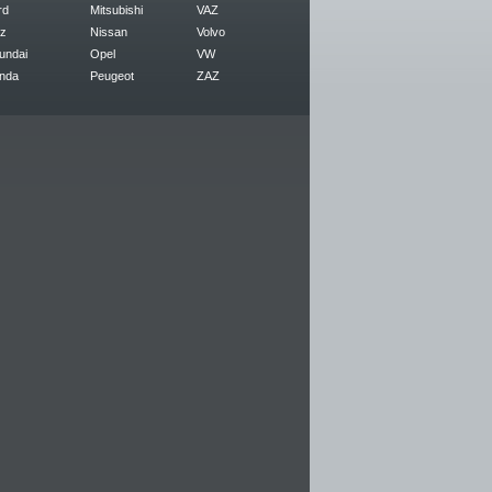
rd
Mitsubishi
VAZ
z
Nissan
Volvo
undai
Opel
VW
nda
Peugeot
ZAZ