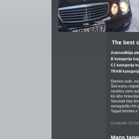
The best o
Autovadītāja pi
B kategorija ko
C1 kategorija k
TRAM kategorij
Dievinu auto, es
Šeit esmu reģist
nevēlos vairs aut
kā labu braucēju 
Savulaik bija dom
nesagaidīju trīs 
Tagad tehnika ir 
Uzrakstīts 19-F
Mans tagad