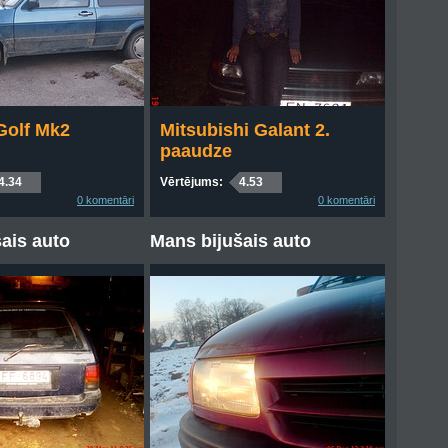
Golf Mk2
Mitsubishi Galant 2.
paaudze
4.34
Vērtējums:
4.53
0 komentāri
0 komentāri
ais auto
Mans bijušais auto