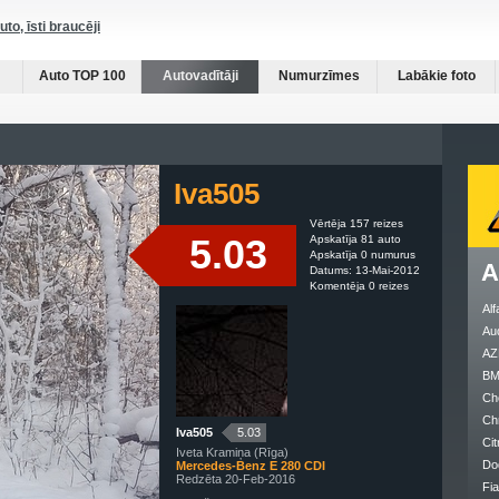
auto, īsti braucēji
Auto TOP 100
Autovadītāji
Numurzīmes
Labākie foto
Iva505
Vērtēja 157 reizes
5.03
Apskatīja 81 auto
Apskatīja 0 numurus
A
Datums: 13-Mai-2012
Komentēja 0 reizes
Al
Au
AZ
B
Ch
Ch
Iva505
5.03
Cit
Iveta Kramiņa (Rīga)
Do
Mercedes-Benz E 280 CDI
Redzēta 20-Feb-2016
Fia