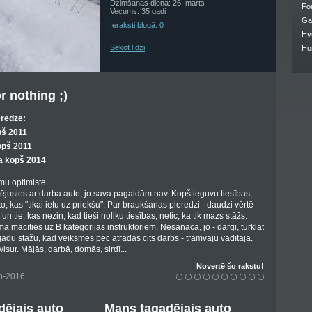
Dzimšanas diena: 26. marts
Fo
Vecums: 35 gadi
Ga
Ieraksti blogā: 0
Hy
Sekot līdzi
Ho
r nothing ;)
eredze:
pš 2011
opš 2011
a kopš 2014
mu optimiste...
rējusies ar darba auto, jo sava pagaidām nav. Kopš ieguvu tiesības,
o, kas "tikai ietu uz priekšu". Par braukšanas pieredzi - daudzi vērtē
un tie, kas nezin, kad tieši noliku tiesības, netic, ka tik mazs stāžs.
a mācīties uz B kategorijas instruktoriem. Nesanāca, jo - dārgi, turklāt
gadu stāžu, kad veiksmes pēc atradās cits darbs - tramvaju vadītāja.
visur. Mājās, darbā, domās, sirdī...
Novertē šo rakstu!
eb-2016
ējais auto
Mans tagadējais auto