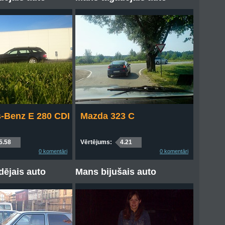
-Benz E 280 CDI
Mazda 323 C
5.58
Vērtējums:
4.21
0 komentāri
0 komentāri
ējais auto
Mans bijušais auto