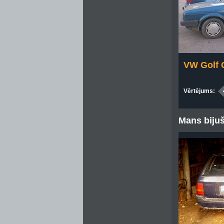
VW Golf 
Vērtējums:
Mans bijuš