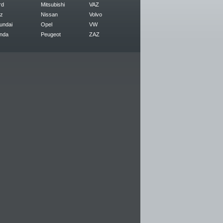
rd
Mitsubishi
VAZ
z
Nissan
Volvo
undai
Opel
VW
nda
Peugeot
ZAZ