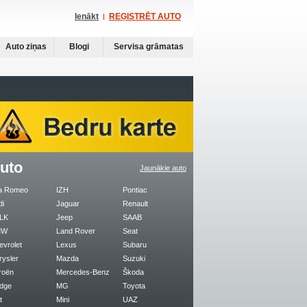
Ienākt
REĢISTRĒT AUTO
Auto ziņas
Blogi
Servisa grāmatas
uto
Jaunākie auto
fa Romeo
IZH
Pontiac
di
Jaguar
Renault
LK
Jeep
SAAB
MW
Land Rover
Seat
evrolet
Lexus
Subaru
rysler
Mazda
Suzuki
roën
Mercedes-Benz
Škoda
dge
MG
Toyota
t
Mini
UAZ