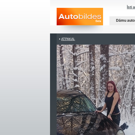
Īsti 
Dāmu auto
ATPAKAĻ