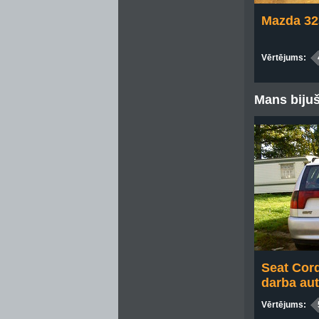
Mazda 32
Vērtējums:
Mans bijuš
Seat Cord
darba au
Vērtējums: