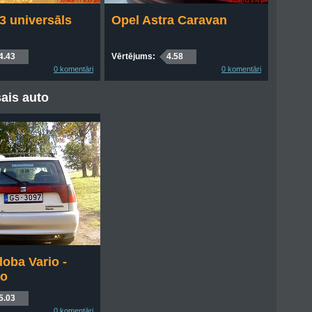
3 universāls
Opel Astra Caravan
4.43
Vērtējums:
4.58
0 komentāri
0 komentāri
ais auto
oba Vario -
to
5.03
0 komentāri