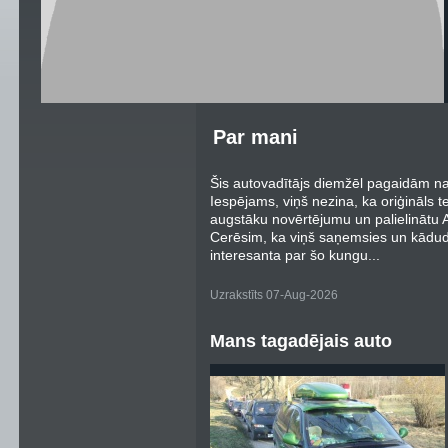
Par mani
Šis autovadītājs diemžēl pagaidām nav
Iespējams, viņš nezina, ka oriģināls t
augstāku novērtējumu un palielinātu Au
Cerēsim, ka viņš saņemsies un kādu
interesanta par šo kungu...
Uzrakstīts 07-Aug-2026
Mans tagadējais auto