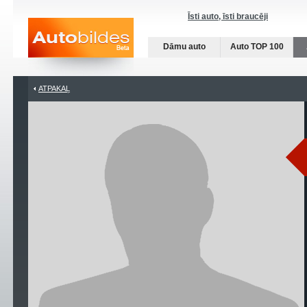
Īsti auto, īsti braucēji
Dāmu auto
Auto TOP 100
ATPAKAĻ