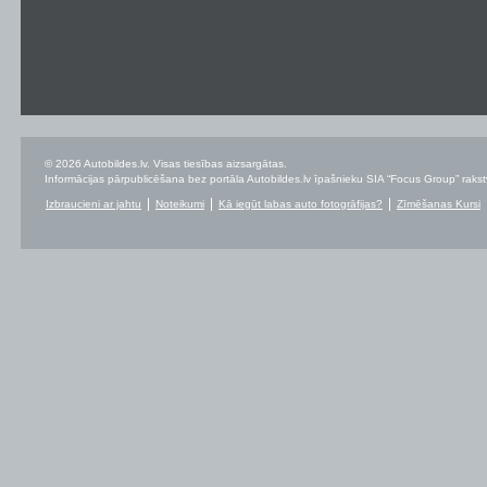
© 2026 Autobildes.lv. Visas tiesības aizsargātas.
Informācijas pārpublicēšana bez portāla Autobildes.lv īpašnieku SIA “Focus Group” rakstvei
Izbraucieni ar jahtu
Noteikumi
Kā iegūt labas auto fotogrāfijas?
Zīmēšanas Kursi