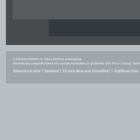
© 2026 Autobildes.lv. Visas tiesības aizsargātas.
Informācijas pārpublicēšana bez portāla Autobildes.lv īpašnieku SIA “Focus Group” rakstvei
Izbraucieni ar jahtu
Noteikumi
Kā iegūt labas auto fotogrāfijas?
Zīmēšanas Kursi