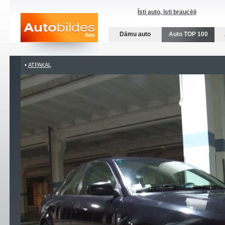
Īsti auto, īsti braucēji
Dāmu auto
Auto TOP 100
ATPAKAĻ