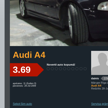
Audi A4
Novertē auto kopumā!
3.69
dainis
2.5
Mārupe Rīga L
apskates: 11 (šodien 0)
Audi A4
pievienots: 28-Jūl-2009
Redzēts 28-J
Sekot šim auto
Servisa grām