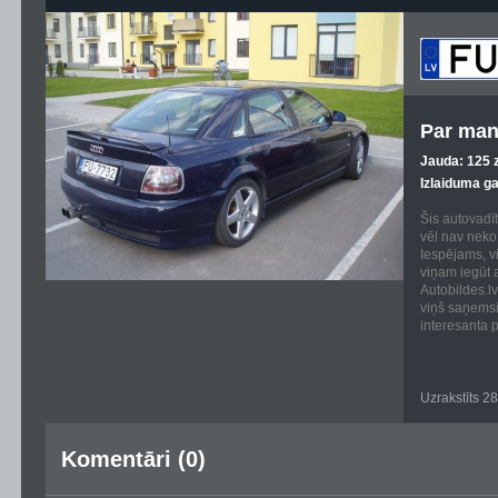
Par man
Jauda: 125 z
Izlaiduma g
Šis autovadīt
vēl nav neko 
Iespējams, vi
viņam iegūt 
Autobildes.lv
viņš saņems
interesanta p
Uzrakstīts 2
Komentāri (0)