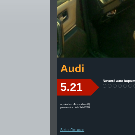
Audi
Novertē auto kopum
5.21
apskates: 44 (šodien 0)
pievienots: 24-Okt-2009
Sekot šim auto