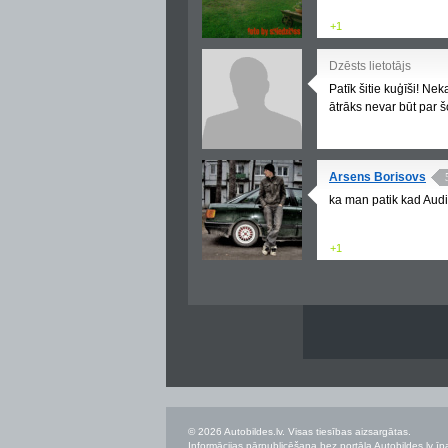
+1
Dzēsts lietotājs
Patīk šitie kuģīši! Ne
ātrāks nevar būt par šo
Arsens Borisovs
ka man patik kad Audikam
+1
© 2026 Autobildes.lv. Visas tiesības aizsargātas.
Informācijas pārpublicēšana bez portāla Autobildes.lv īpa