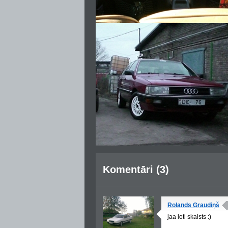
Komentāri (3)
Rolands Graudiņš
jaa loti skaists :)