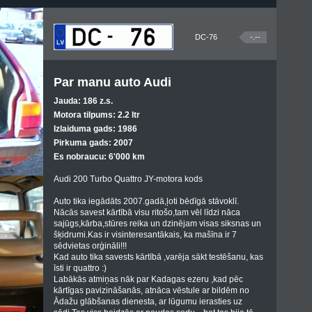
DC-76
-.--
Par manu auto Audi
Jauda: 186 z.s.
Motora tilpums: 2.2 ltr
Izlaiduma gads: 1986
Pirkuma gads: 2007
Es nobraucu: 6'000 km
Audi 200 Turbo Quattro JY-motora kods
Auto tika iegādāts 2007.gadā,ļoti bēdīgā stāvoklī.
Nācās savest kārtībā visu ritošo,tam vēl līdzi nāca
sajūgs,kārba,stūres reika un dzinējam visas siksnas un
šķidrumi.Kas ir visinteresantākais, ka mašīna ir 7
sēdvietas orģināli!!!
Kad auto tika savests kārtībā ,varēja sākt testēšanu, kas
īsti ir quattro :)
Labākās atmiņas nāk par Kadagas ezeru ,kad pēc
kārtīgas pavizināšanās, atnāca vēstule ar bildēm no
Ādažu glābšanas dienesta, ar lūgumu ierasties uz