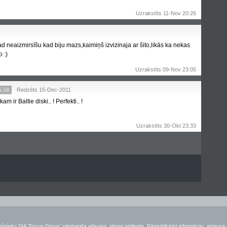
Uzrakstīts 11-Nov 20:26
kad neaizmirsīšu kad biju mazs,kaimiņš izvizinaja ar šito,likās ka nekas
 :)
Uzrakstīts 09-Nov 23:05
5.58
Redzēts 15-Dec-2011
 ir Baltie diski.. ! Perfekti.. !
Uzrakstīts 30-Okt 23:33
šnieku SIA “Focus Group” rakstveida atļaujas, stingri aizliegta. Pārpublicējot informāciju, atsauce 