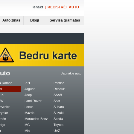
Ienākt
REĢISTRĒT AUTO
Auto ziņas
Blogi
Servisa grāmatas
uto
Jaunākie auto
fa Romeo
IZH
Pontiac
di
Jaguar
Renault
LK
Jeep
SAAB
MW
Land Rover
Seat
evrolet
Lexus
Subaru
rysler
Mazda
Suzuki
roën
Mercedes-Benz
Škoda
dge
MG
Toyota
t
Mini
UAZ