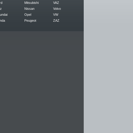
rd
Mitsubishi
VAZ
z
Nissan
Volvo
undai
Opel
VW
nda
Peugeot
ZAZ