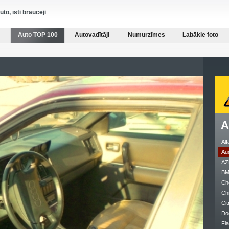
auto, īsti braucēji
Auto TOP 100
Autovadītāji
Numurzīmes
Labākie foto
A
Al
Au
AZ
B
Ch
Ch
Cit
Do
Fia