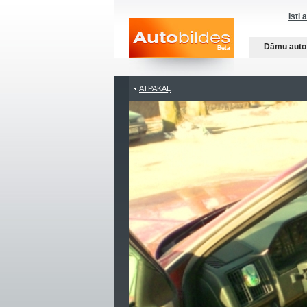
Īsti 
Dāmu auto
ATPAKAĻ