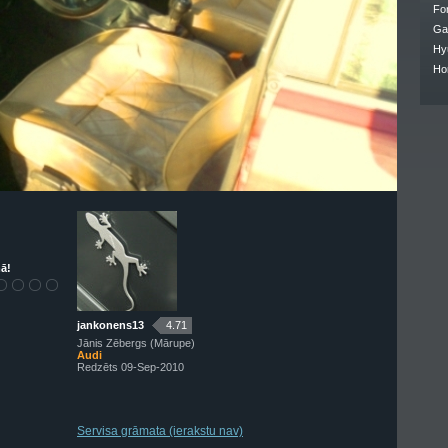
Fo
Ga
Hy
Ho
ā!
jankonens13
4.71
Jānis Zēbergs (Mārupe)
Audi
Redzēts 09-Sep-2010
Servisa grāmata (ierakstu nav)