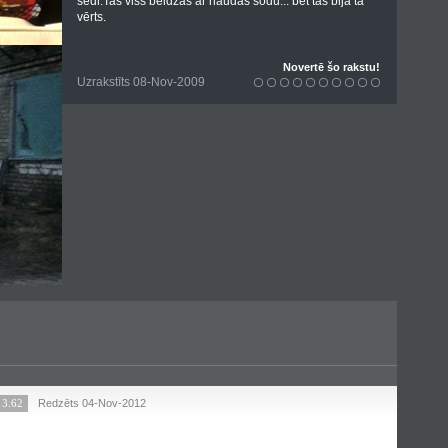
sēdi.Tas viss beidzās ar naudas sodu... bet tas bija tā
vērts.
Novertē šo rakstu!
Uzrakstīts 08-Nov-2009
3.62
Redzēts 04-Nov-2012