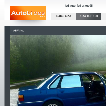
Īsti auto, īsti braucēji
Dāmu auto
Auto TOP 100
ATPAKAĻ