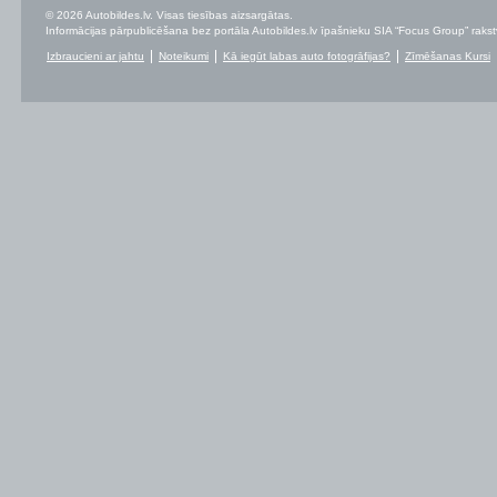
© 2026 Autobildes.lv. Visas tiesības aizsargātas.
Informācijas pārpublicēšana bez portāla Autobildes.lv īpašnieku SIA “Focus Group” rakstvei
Izbraucieni ar jahtu
Noteikumi
Kā iegūt labas auto fotogrāfijas?
Zīmēšanas Kursi