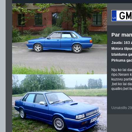
Par man
Jauda: 163 z
Motora tilpu
Izlaiduma g
Pirkuma gad
Nju ko lai da
ripo.Nesen k
kuzovu parli
,bet ko lai d
quattro,bet l
Uzrakstīts 2