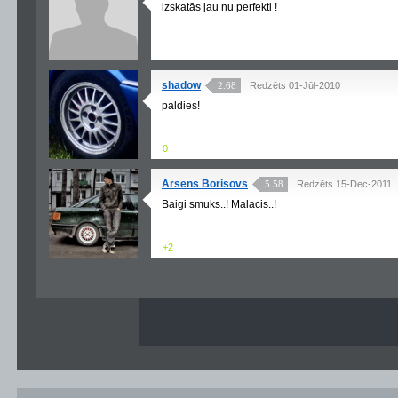
izskatās jau nu perfekti !
shadow
2.68
Redzēts 01-Jūl-2010
paldies!
0
Arsens Borisovs
5.58
Redzēts 15-Dec-2011
Baigi smuks..! Malacis..!
+2