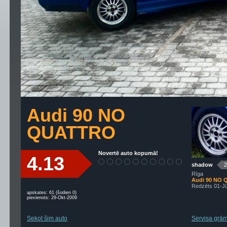
Audi 90 NO
QUATTRO
Novertē auto kopumā!
4.13
shadow
2
Rīga
Audi 90 NO
Redzēts 01-Jū
apskates: 61 (šodien 0)
pievienots: 29-Okt-2009
Sekot šim auto
Servisa grām