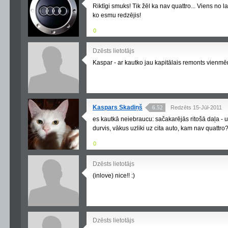
Riktīgi smuks! Tik žēl ka nav quattro... Viens no
ko esmu redzējis!
0
Dzēsts lietotājs
Kaspar - ar kautko jau kapitālais remonts vienmēr
Kaspars Skadiņš
6.52
Redzēts 15-Jūl-2011
es kautkā neiebraucu: sačakarējās ritošā daļa - u
durvis, vākus uzliki uz cita auto, kam nav quattro
0
Dzēsts lietotājs
(inlove) nice!! :)
Dzēsts lietotājs