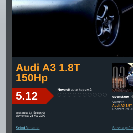
Audi A3 1.8T
150Hp
Novertē auto kopumā!
5.12
openstage
Valmiera
Audi A3 1.8T
Redzēts 29-J
apskates: 63 (šodien 0)
pievienots: 28-Mai-2009
Sekot šim auto
Servisa grām