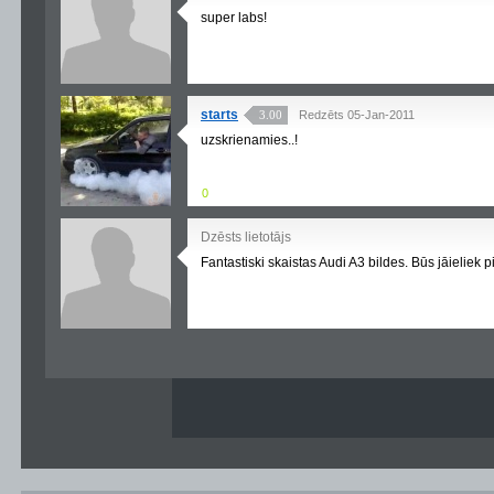
super labs!
starts
3.00
Redzēts 05-Jan-2011
uzskrienamies..!
0
Dzēsts lietotājs
Fantastiski skaistas Audi A3 bildes. Būs jāieliek 