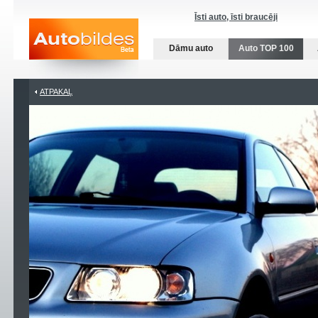
Īsti auto, īsti braucēji
Dāmu auto
Auto TOP 100
ATPAKAĻ