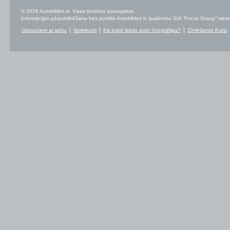
© 2026 Autobildes.lv. Visas tiesības aizsargātas.
Informācijas pārpublicēšana bez portāla Autobildes.lv īpašnieku SIA “Focus Group” rakstvei
Izbraucieni ar jahtu
Noteikumi
Kā iegūt labas auto fotogrāfijas?
Zīmēšanas Kursi