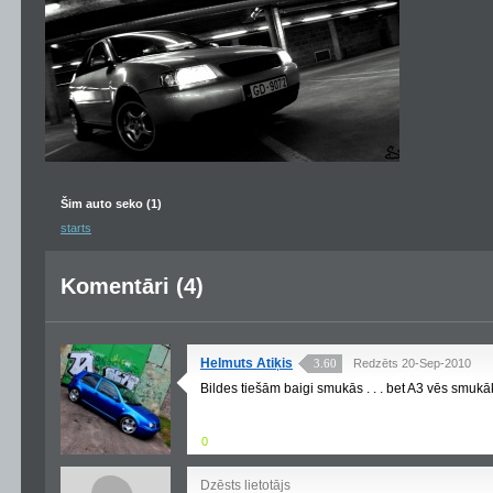
Šim auto seko (1)
starts
Komentāri (4)
Helmuts Atiķis
3.60
Redzēts 20-Sep-2010
Bildes tiešām baigi smukās . . . bet A3 vēs smukāk
0
Dzēsts lietotājs