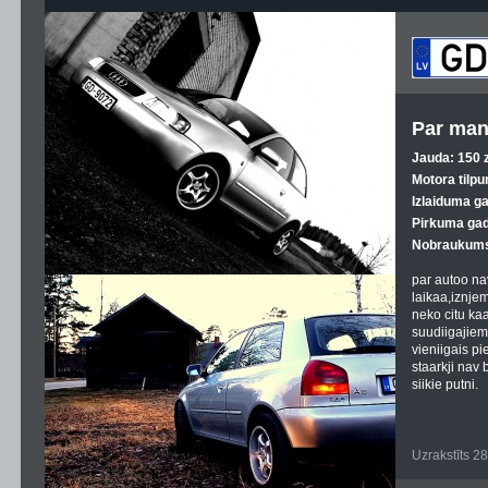
Par man
Jauda: 150 z
Motora tilpu
Izlaiduma g
Pirkuma gad
Nobraukums
par autoo nav
laikaa,iznjem
neko citu ka
suudiigajiem 
vieniigais p
staarkji nav 
siikie putni.
Uzrakstīts 2