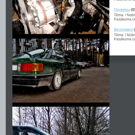
Пружины
(0
Tēma: / Nob
Pasākuma ce
Веселимся
Tēma: / Nob
Pasākuma ce