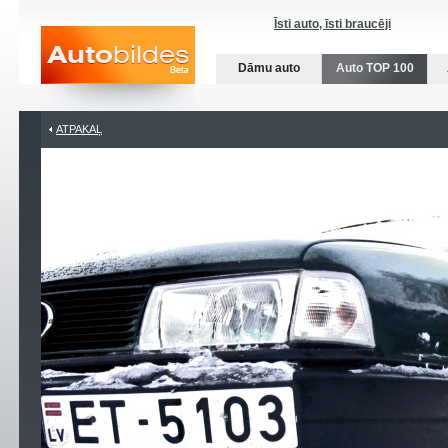
Īsti auto, īsti braucēji
Dāmu auto
Auto TOP 100
ATPAKAĻ