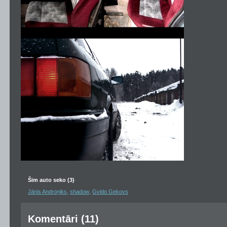
Šim auto seko (3)
,
,
Jānis Androņiks
shadow
Gvido Gekovs
Komentāri (11)