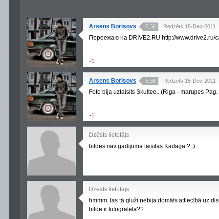
Arsens Borisovs
5.58
Redzēts 15-Dec-2011
Переежаю на DRIVE2.RU http://www.drive2.ru/c
-1
Arsens Borisovs
5.58
Redzēts 15-Dec-2011
Foto bija uztaisits Skultee.. (Riga - marupes Pag. 
-1
Dzēsts lietotājs
bildes nav gadījumā taisītas Kadagā ? :)
Dzēsts lietotājs
hmmm..tas tā gluži nebija domāts attiecībā uz dis
bilde ir fotogrāfēta??