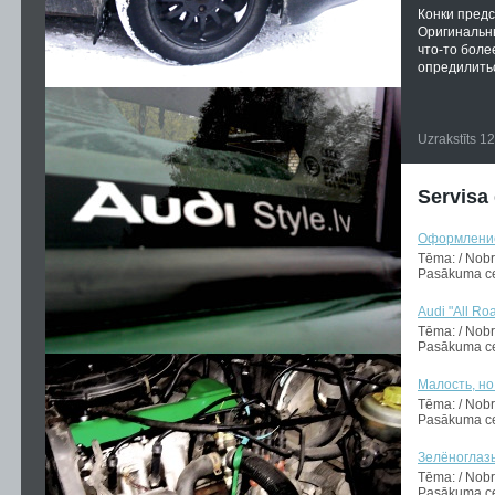
Конки предс
Оригинальн
что-то боле
опредилить
Uzrakstīts 1
Servisa
Оформление
Tēma: / Nob
Pasākuma ce
Audi "All Ro
Tēma: / Nob
Pasākuma ce
Малость, но
Tēma: / Nob
Pasākuma ce
Зелёноглаз
Tēma: / Nob
Pasākuma ce