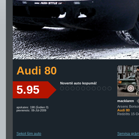
Audi 80
Novertē auto kopumā!
5.95
macklaren
Arsens Boriso
apskates: 198 (šodien 0)
Audi 80
pievienots: 06-Jūl-2009
Redzēts 15-D
Sekot šim auto
Servisa grāma