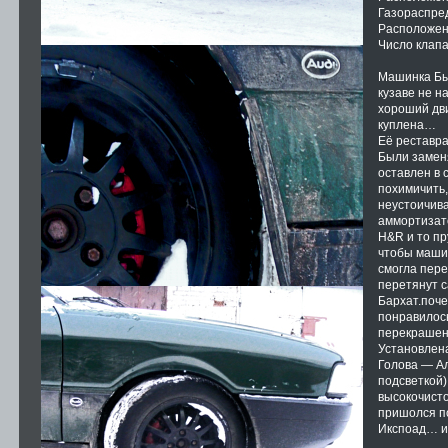
Газораспре
Расположени
Число клапа
Машинка Был
кузаве не н
хороший дв
куплена…
Её реставр
Были заменя
оставлен в
похимичить,
неустоичив
аммортизат
H&R и то пр
чтобы машин
смогла пер
перетянут 
Бархат.поче
понравилос
перекрашен
Установлен
Голова — Ал
подсветкой)
высокочисто
пришолся по
Икспоад… и