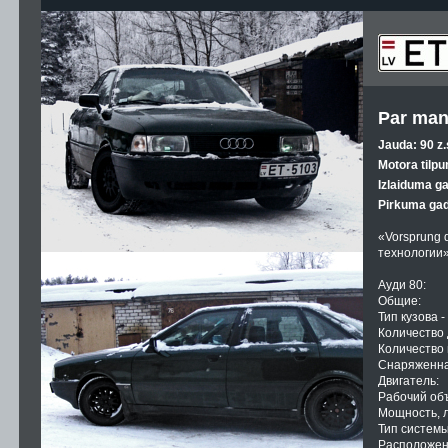
Par man
Jauda: 90 z.
Motora tilpu
Izlaiduma g
Pirkuma gad
«Vorsprung 
технологии
Ауди 80:
Общие:
Тип кузова 
Количество 
Количество 
Снаряженная
Двигатель:
Рабочий объ
Мощность, л.
Тип систем
Расположен