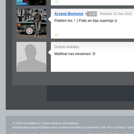
+1
Arsens Borisovs
5.58
Redzēts 15-Dec-2011
Paldies Ivo..! :) Fiats ari bija superigs ))
+2
Dzēsts lietotājs
Mašīnai nav nevainas! :D
© 2026 Autobildes.lv. Visas tiesības aizsargātas.
Informācijas pārpublicēšana bez portāla Autobildes.lv īpašnieku SIA “Focus Group” rakstvei