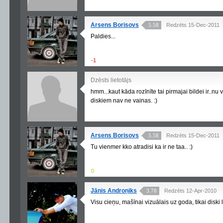
Arsens Borisovs
5.58
Redzēts 15-Dec-2011
Paldies...
-1
Dzēsts lietotājs
hmm...kaut kāda rozīnīte tai pirmajai bildei ir..nu
diskiem nav ne vainas. :)
Arsens Borisovs
5.58
Redzēts 15-Dec-2011
Tu vienmer kko atradisi ka ir ne taa.. :)
0
Jānis Androņiks
3.78
Redzēts 12-Apr-2010
Visu cieņu, mašīnai vizuālais uz goda, tikai diski li