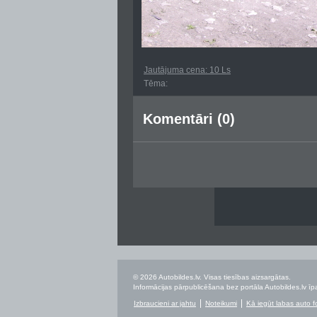
Jautājuma cena: 10 Ls
Tēma:
Komentāri (0)
© 2026 Autobildes.lv. Visas tiesības aizsargātas.
Informācijas pārpublicēšana bez portāla Autobildes.lv īpa
Izbraucieni ar jahtu
Noteikumi
Kā iegūt labas auto f