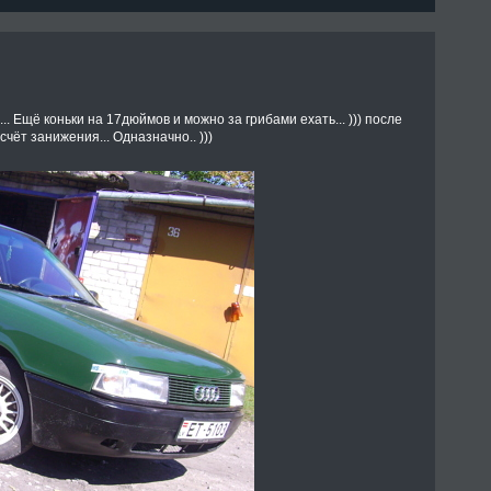
. Ещё коньки на 17дюймов и можно за грибами ехать... ))) после
ёт занижения... Одназначно.. )))