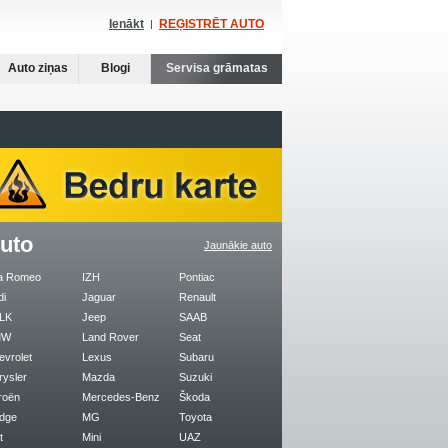
Ienākt
REĢISTRĒT AUTO
Auto ziņas
Blogi
Servisa grāmatas
uto
Jaunākie auto
fa Romeo
IZH
Pontiac
di
Jaguar
Renault
LK
Jeep
SAAB
MW
Land Rover
Seat
evrolet
Lexus
Subaru
rysler
Mazda
Suzuki
roën
Mercedes-Benz
Škoda
dge
MG
Toyota
t
Mini
UAZ