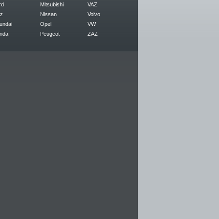
rd
Mitsubishi
VAZ
z
Nissan
Volvo
undai
Opel
VW
nda
Peugeot
ZAZ