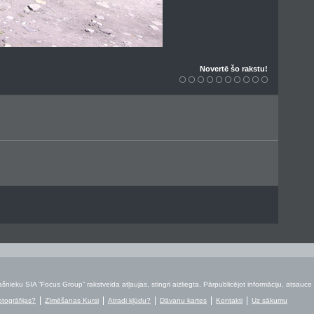
Novertē šo rakstu!
šnieku SIA “Focus Group” rakstveida atļaujas, stingri aizliegta. Pārpublicējot informāciju, atsauce 
otogrāfijas?
Zīmēšanas Kursi
Atradi kļūdu?
Dāvanu kartes
Kontakti
Uz sākumu