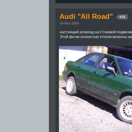
Audi "All Road"
4.51
04-Nov-2009
настоящий аллроад на Стоковой подвески..
Этой фотки полностью отпали вопросы насч