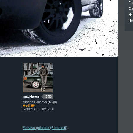
Fo
Ga
Hy
Ho
macklaren
5.58
Arsens Borisovs (Rīga)
Audi 80
Redzēts 15-Dec-2011
Servisa grāmata (6 ieraksti)