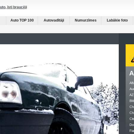
auto, īsti braucēji
Auto TOP 100
Autovadītāji
Numurzīmes
Labākie foto
A
Al
Au
AZ
B
Ch
Ch
Cit
Do
Fia