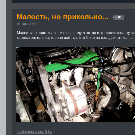
Малость, но прикольно...
5.01
04-Nov-2009
Малость но прикольно.... и глаза радует котда открываеш крышку к
крышка его головы, коорая даёт свой отблиск на весь двигатель... ... ...
Jautājuma cena: 5 Ls