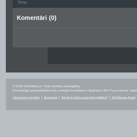
Tēma:
Komentāri (0)
© 2026 Autobildes.lv. Visas tiesības aizsargātas.
Informācijas pārpublicēšana bez portāla Autobildes.lv īpašnieku SIA “Focus Group” rakstvei
Izbraucieni ar jahtu
Noteikumi
Kā iegūt labas auto fotogrāfijas?
Zīmēšanas Kursi