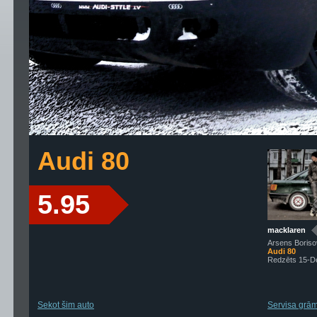
Audi 80
5.95
macklaren
Arsens Boriso
Audi 80
Redzēts 15-D
Sekot šim auto
Servisa grāma