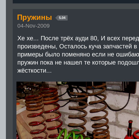
Пружины
5.04
04-Nov-2009
Хе хе... После трёх ауди 80, И всех пер
произведены, Осталось куча запчастей в 
примеры было поменяно если не ошибаю
пружин пока не нашел те которые подошл
жёсткости...