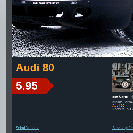
Audi 80
5.95
macklaren
Arsens Boriso
Audi 80
Redzēts 15-D
Sekot šim auto
Servisa grāma