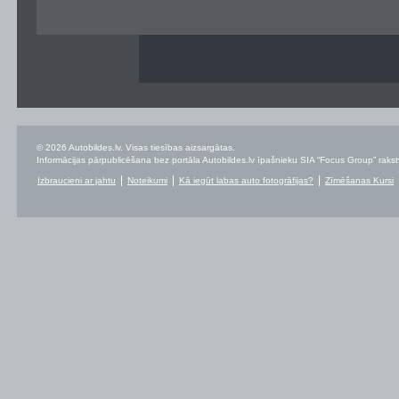
© 2026 Autobildes.lv. Visas tiesības aizsargātas.
Informācijas pārpublicēšana bez portāla Autobildes.lv īpašnieku SIA “Focus Group” rakstvei
Izbraucieni ar jahtu
Noteikumi
Kā iegūt labas auto fotogrāfijas?
Zīmēšanas Kursi