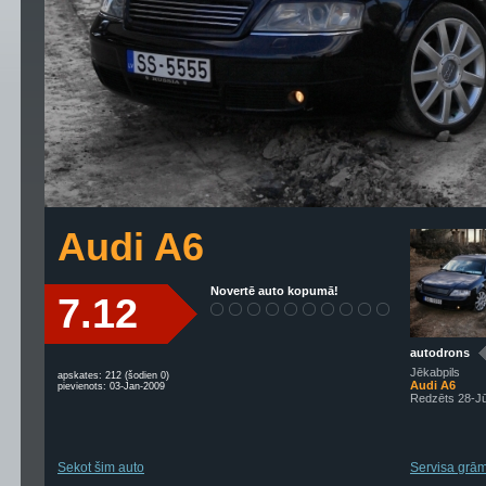
Audi A6
Novertē auto kopumā!
7.12
autodrons
Jēkabpils
apskates: 212 (šodien 0)
Audi A6
pievienots: 03-Jan-2009
Redzēts 28-J
Sekot šim auto
Servisa grām