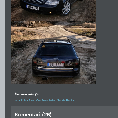
Šim auto seko (3)
,
,
Inga Pobjaržina
Vita Švarcbaha
Nauris Fadins
Komentāri (26)