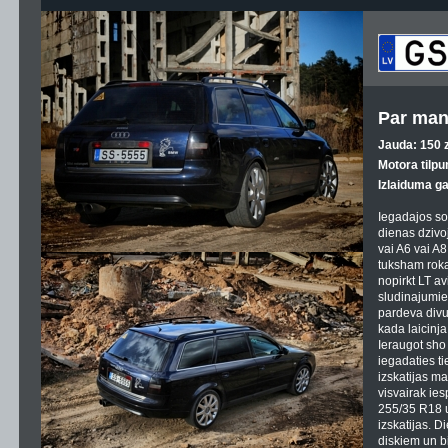
Par man
Jauda: 150 z
Motora tilpu
Izlaiduma g
Iegadajos so
dienas dzivo
vai A6 vai A
tuksham roka
nopirkt LT av
sludinajumie
pardeva divu
kada laicinja
Ieraugot sho
iegadaties ti
izskatijas ma
visvairak ies
255/35 R18 
izskatijas. 
diskiem un bij