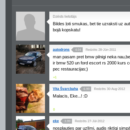
Dzēsts lietotājs
Bildes ļoti smukas, bet tie uzraksti uz a
bojā kopskatu!
autodrons
4.04
Redzēts 28-Jūn-2011
man pasam pret bmw pilnigi neka nau,bet
ir bmw 520 un ford escort rs 2000 kurs
pec restauracijas;)
+1
Vita Švarcbaha
6.99
Redzēts 30-Aug-2012
Malacis, Eke...! :D
0
eke
3.99
Redzēts 27-Jūl-2012
nospļauties par uzlīmi, audis riktīgi simpā