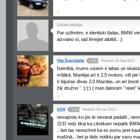
0
Dzēsts lietotājs
Par uzlīmēm, ir identiski tādas, BMW viet
aizvaino sī, tad līmejiet atbildi.. ;)
Vita Švarcbaha
6.99
Redzēts 30-Aug-2012
Īstenībā, mums visiem ir labas un skais
mīļākā. Manējai arī ir 2,5 motors, vēl p
Ir bijušas divas 2,0 Mazdas, un arī ļoooti 
žiķ družno '' :):):) ( man datoram ''neiet'' k
0
Al3X
3.53
Redzēts 09-Jan-2012
nesaprotu ko jūs te nevarat padalīt , n
:D:D redz tikai ka cilvēkam nepatīk BMW 
.. bet tas nenozīmē ka es esmu pret kau
mašīnā... bet ja tāds notiktu par savu m