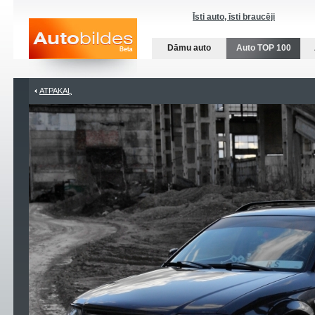
Īsti auto, īsti braucēji
Dāmu auto
Auto TOP 100
ATPAKAĻ