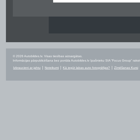
© 2026 Autobildes.lv. Visas tiesības aizsargātas.
Informācijas pārpublicēšana bez portāla Autobildes.lv īpašnieku SIA “Focus Group” rakstvei
Izbraucieni ar jahtu
Noteikumi
Kā iegūt labas auto fotogrāfijas?
Zīmēšanas Kursi