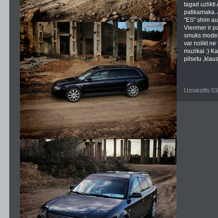
tagad uzlikt
patikamaka. 
"ES" shim au
Vienmer ir pa
smuks modeli
var nolikt ne
muzikai :) K
pilsetu ,klau
Uzrakstīts 0