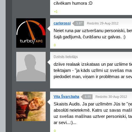
cilvēkam humora :D
+1
carlorossi
5.87
Redzēts 29-Aug-2012
Neiet runa par uztveršanu personiski, be
šajā gadījumā, čurāšanu uz galvas. :)
0
Dzēsts lietotājs
dziive realaak izskataas un par uzliime ti
teiktajam - "ja kāds uzlīmi uz svešas ma
piedodiet man, viņam ir problēmas ar sevi.
Vita Švarcbaha
6.99
Redzēts 30-Aug-2012
Skaists Audis. Ja par uzlīmēm Jūs te ''ņe
absolūti neietekmē. Katrs uz savas mašīn
uz svešas mašīnas uztver personiski, ta
ar sevi...:)...
0