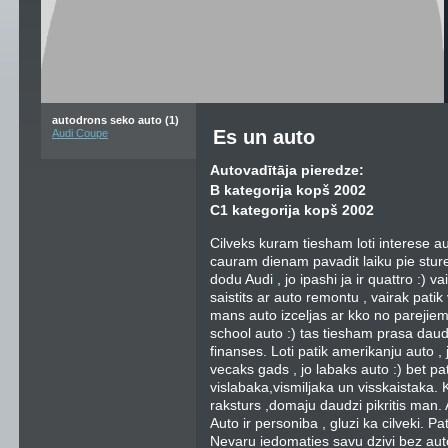
autodrons seko auto (1)
Es un auto
Audi Coupe
Autovadītāja pieredze:
B kategorija kopš 2002
C1 kategorija kopš 2002
Cilveks kuram tiesham loti interese aut
cauram dienam pavadit laiku pie sture
dodu Audi , jo ipashi ja ir quattro :) 
saistits ar auto remontu , vairak pati
mans auto izceljas ar kko no parejiem.
school auto :) tas tiesham prasa daud
finanses. Loti patik amerikanju auto ,
vecaks gads , jo labaks auto :) bet p
vislabaka,vismiljaka un visskaistaka.
raksturs ,domaju daudzi pikritis man.
Auto ir personiba , gluzi ka cilveki. 
Nevaru iedomaties savu dzivi bez aut