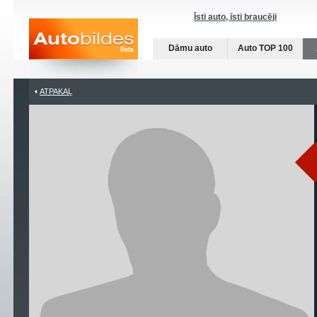
Īsti auto, īsti braucēji
Dāmu auto
Auto TOP 100
ATPAKAĻ