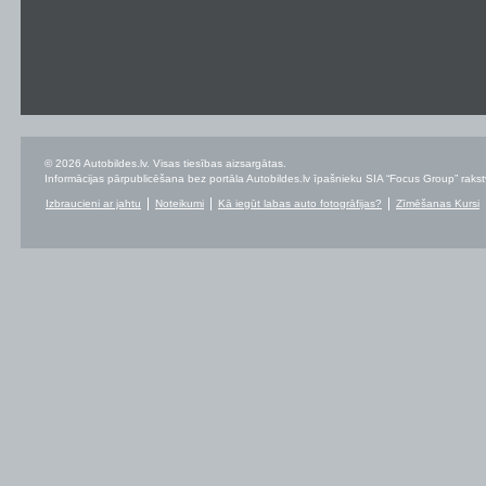
© 2026 Autobildes.lv. Visas tiesības aizsargātas.
Informācijas pārpublicēšana bez portāla Autobildes.lv īpašnieku SIA “Focus Group” rakstvei
Izbraucieni ar jahtu
Noteikumi
Kā iegūt labas auto fotogrāfijas?
Zīmēšanas Kursi