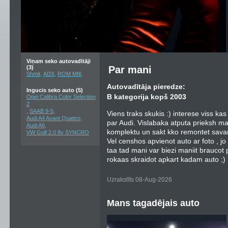
Viņam seko autovadītāji
(3)
Par mani
,
,
Shmit
Al3X
ROM MIK
Autovadītāja pieredze:
Ingucis seko auto (5)
B kategorija kopš 2003
Opel Calibra Color Selection
2
,
,
SAAB 9-5
Viens traks skukis :) interese viss kas s
,
Audi A4 Avant Quattro
par Audi. Vislabaka atputa prieksh ma
,
Audi A6
komplektu un sakt kko remontet savam 
VW Golf 2.0 8v SYNCRO
Vel censhos apvienot auto ar foto , jo
taa tad mani var biezi maniit braucot p
rokaas skraidot apkart kadam auto ;)
Uzrakstīts 08-Aug-2026
Mans tagadējais auto