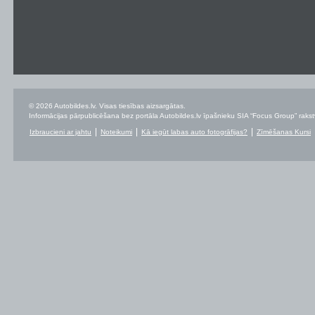
© 2026 Autobildes.lv. Visas tiesības aizsargātas.
Informācijas pārpublicēšana bez portāla Autobildes.lv īpašnieku SIA “Focus Group” rakstvei
Izbraucieni ar jahtu
Noteikumi
Kā iegūt labas auto fotogrāfijas?
Zīmēšanas Kursi