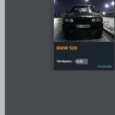
BMW 520
Vērtējums:
5.42
4 komentāri