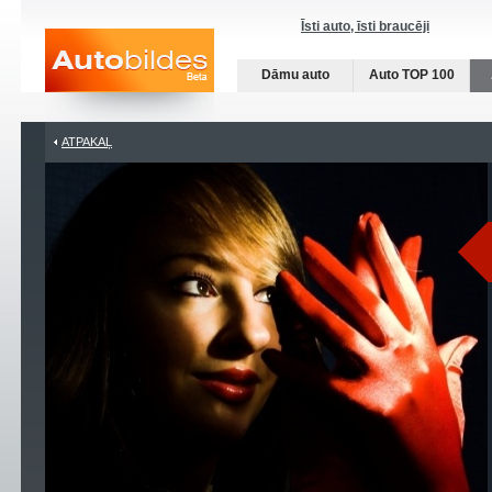
Īsti auto, īsti braucēji
Dāmu auto
Auto TOP 100
ATPAKAĻ