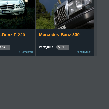
Mercedes-Benz 300
-Benz E 220
Vērtējums:
5.91
6.52
6 komentāri
17 komentāri