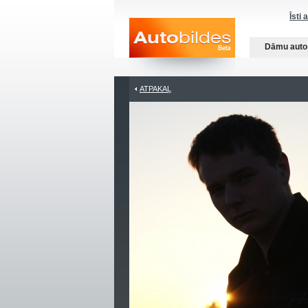
Īsti 
Dāmu auto
ATPAKAĻ