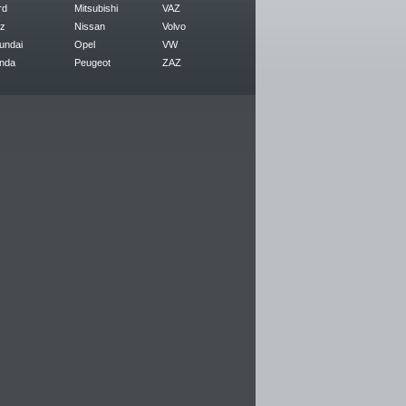
rd
Mitsubishi
VAZ
z
Nissan
Volvo
undai
Opel
VW
nda
Peugeot
ZAZ