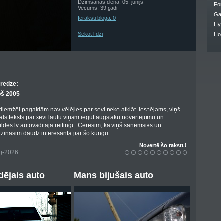
Dzimšanas diena: 05. jūnijs
Fo
Vecums: 39 gadi
Ga
Ieraksti blogā: 0
Hy
Sekot līdzi
Ho
eredze:
pš 2005
 diemžēl pagaidām nav vēlējies par sevi neko atklāt. Iespējams, viņš
nāls teksts par sevi ļautu viņam iegūt augstāku novērtējumu un
bildes.lv autovadītāja reitingu. Cerēsim, ka viņš saņemsies un
zināsim daudz interesanta par šo kungu...
Novertē šo rakstu!
ug-2026
ējais auto
Mans bijušais auto