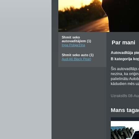
Shmit seko
autovadītājiem (1)
Par mani
Inga Pobjaržina
Autovadītāja pi
Shmit seko auto (1)
B kategorija ko
Audi A6 Black Pearl
Šis autovadītājs
nezina, ka oriģi
palielinātu Auto
kādudien mēs uz
Uzrakstīts 08-A
Mans tagad