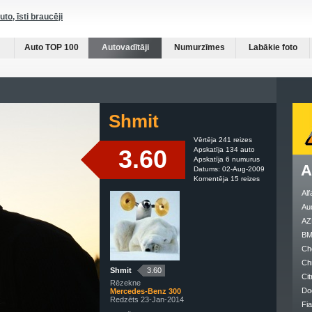
auto, īsti braucēji
Auto TOP 100
Autovadītāji
Numurzīmes
Labākie foto
Shmit
Vērtēja 241 reizes
3.60
Apskatīja 134 auto
Apskatīja 6 numurus
A
Datums: 02-Aug-2009
Komentēja 15 reizes
Al
Au
AZ
B
Ch
Ch
Shmit
3.60
Cit
Rēzekne
Do
Mercedes-Benz 300
Redzēts 23-Jan-2014
Fia