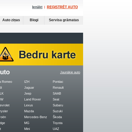
Ienākt
REĢISTRĒT AUTO
Auto ziņas
Blogi
Servisa grāmatas
uto
Jaunākie auto
fa Romeo
IZH
Pontiac
di
Jaguar
Renault
LK
Jeep
SAAB
MW
Land Rover
Seat
evrolet
Lexus
Subaru
rysler
Mazda
Suzuki
roën
Mercedes-Benz
Škoda
dge
MG
Toyota
t
Mini
UAZ