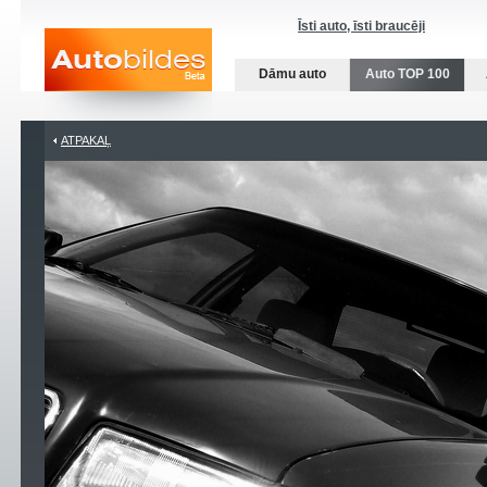
Īsti auto, īsti braucēji
Dāmu auto
Auto TOP 100
ATPAKAĻ