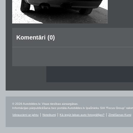
Komentāri (0)
© 2026 Autobildes.lv. Visas tiesības aizsargātas.
Informācijas pārpublicēšana bez portāla Autobildes.lv īpašnieku SIA “Focus Group” rakstvei
Izbraucieni ar jahtu
Noteikumi
Kā iegūt labas auto fotogrāfijas?
Zīmēšanas Kursi