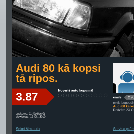
Audi 80 kā kopsi
tā ripos.
Novertē auto kopumā!
3.87
emils
2.9
emils bogoudi
Audi 80 kā ko
Redzēts 23-O
apskates: 11 (šodien 0)
pievienots: 12-Okt-2010
Sekot šim auto
Servisa grām