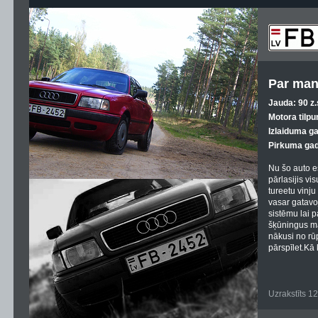
Par man
Jauda: 90 z.
Motora tilpu
Izlaiduma g
Pirkuma gad
Nu šo auto e
pārlasijis vi
tureetu vinju
vasar gatavo
sistēmu lai 
šķūningus maš
nākusi no rūp
pārspīlet.Kā 
Uzrakstīts 1