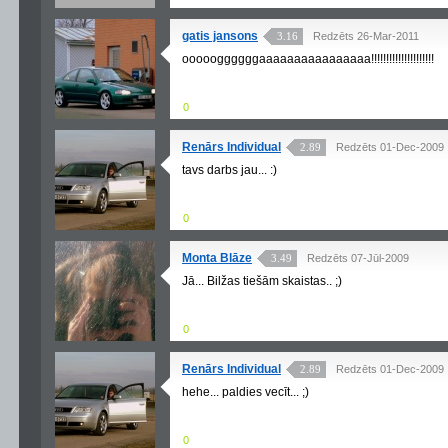
gatis jansons
3.16
Redzēts 26-Mar-2011
oooooggggggaaaaaaaaaaaaaaaa!!!!!!!!!!!!!!!!!!!!!
0
Renārs Individual
2.89
Redzēts 01-Dec-2009
tavs darbs jau... :)
0
Monta Blāze
3.49
Redzēts 07-Jūl-2009
Jā... Bilžas tiešām skaistas.. ;)
0
Renārs Individual
2.89
Redzēts 01-Dec-2009
hehe... paldies vecīt... ;)
0