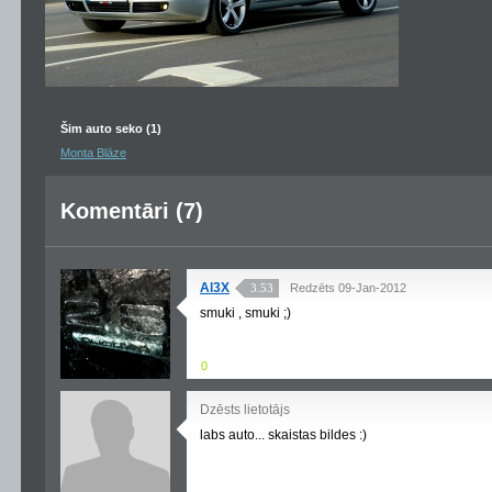
Šim auto seko (1)
Monta Blāze
Komentāri (7)
Al3X
3.53
Redzēts 09-Jan-2012
smuki , smuki ;)
0
Dzēsts lietotājs
labs auto... skaistas bildes :)