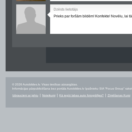
Dzēsts lietotājs
Prieks par foršām bildēm! Konfekte! Novēlu, lai tā
© 2026 Autobildes.lv. Visas tiesības aizsargātas.
Informācijas pārpublicēšana bez portāla Autobildes.lv īpašnieku SIA “Focus Group” rakstvei
Izbraucieni ar jahtu
Noteikumi
Kā iegūt labas auto fotogrāfijas?
Zīmēšanas Kursi