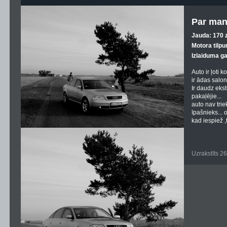
Par man
Jauda: 170 z
Motora tilpu
Izlaiduma g
Auto ir ļoti k
ir ādas salon
Ir daudz ekst
pakaļējie...
auto nav triek
īpašnieks... 
kad iespiež ,ta
Uzrakstīts 2