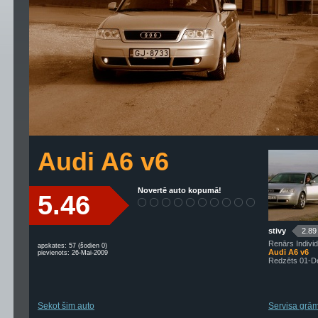
Audi A6 v6
Novertē auto kopumā!
5.46
stivy
2.89
Renārs Individ
apskates: 57 (šodien 0)
Audi A6 v6
pievienots: 26-Mai-2009
Redzēts 01-D
Sekot šim auto
Servisa grām