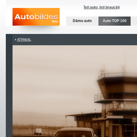
Īsti auto, īsti braucēji
Dāmu auto
Auto TOP 100
ATPAKAĻ