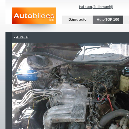
Īsti auto, īsti braucēji
Dāmu auto
Auto TOP 100
ATPAKAĻ