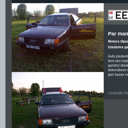
Par man
Motora tilpu
Izlaiduma g
Auto piederēj
tevs sev nopi
gandriz ideal
dekoratieve di
gan bazas no
Uzrakstīts 0