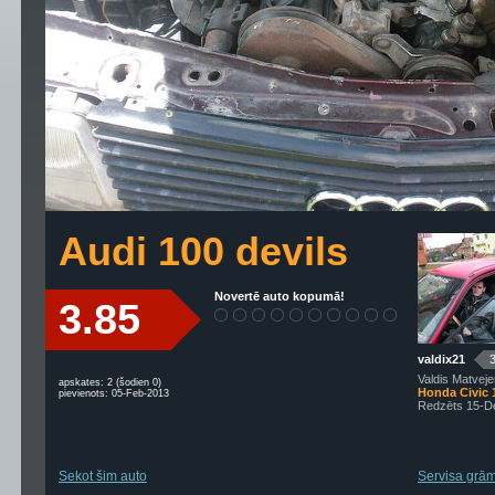
Audi 100 devils
Novertē auto kopumā!
3.85
valdix21
Valdis Matvej
apskates: 2 (šodien 0)
Honda Civic 
pievienots: 05-Feb-2013
Redzēts 15-D
Sekot šim auto
Servisa grām