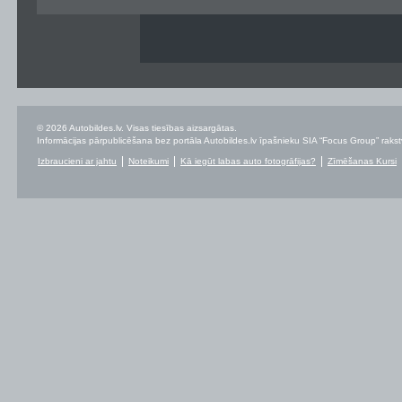
© 2026 Autobildes.lv. Visas tiesības aizsargātas.
Informācijas pārpublicēšana bez portāla Autobildes.lv īpašnieku SIA “Focus Group” rakstvei
Izbraucieni ar jahtu
Noteikumi
Kā iegūt labas auto fotogrāfijas?
Zīmēšanas Kursi