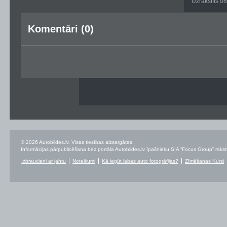
Uzrakstīts 0
Komentāri (0)
© 2026 Autobildes.lv. Visas tiesības aizsargātas.
Informācijas pārpublicēšana bez portāla Autobildes.lv īpašnieku SIA “Focus Group” rakstvei
Izbraucieni ar jahtu
Noteikumi
Kā iegūt labas auto fotogrāfijas?
Zīmēšanas Kursi