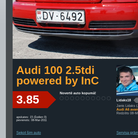
Audi 100 2.5tdi
powered by InC
Novertē auto kopumā!
3.85
Lidaks18
Janis Lidaks (
Audi A6 avant
Redzēts 08-M
apskates: 15 (šodien 0)
pievienots: 08-Mar-2011
Sekot šim auto
Servisa grām