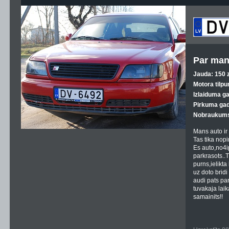
Par man
Jauda: 150 z
Motora tilpu
Izlaiduma g
Pirkuma gad
Nobraukums
Mans auto ir 
Tas tika nopir
Es auto,no4ip
parkrasots..Ti
purns,ielikta
uz doto bridi 
audi pats par
tuvakaja laik
samainits!!