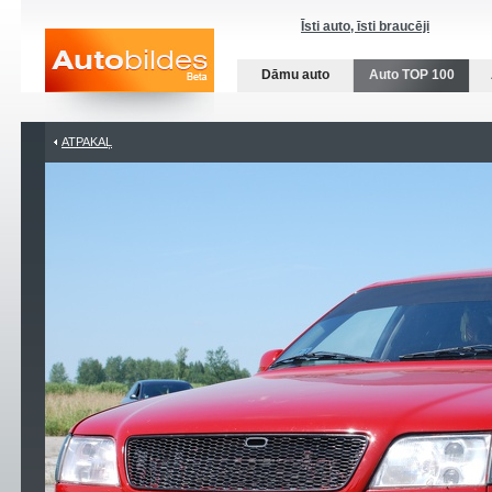
Īsti auto, īsti braucēji
Dāmu auto
Auto TOP 100
ATPAKAĻ