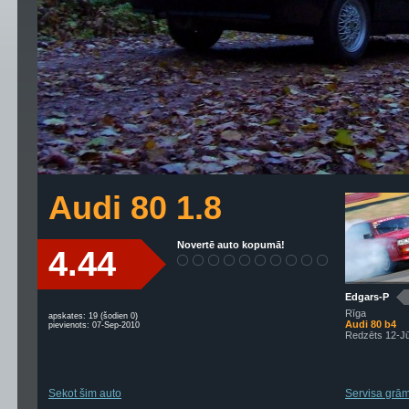
Audi 80 1.8
Novertē auto kopumā!
4.44
Edgars-P
Rīga
apskates: 19 (šodien 0)
Audi 80 b4
pievienots: 07-Sep-2010
Redzēts 12-J
Sekot šim auto
Servisa grāma