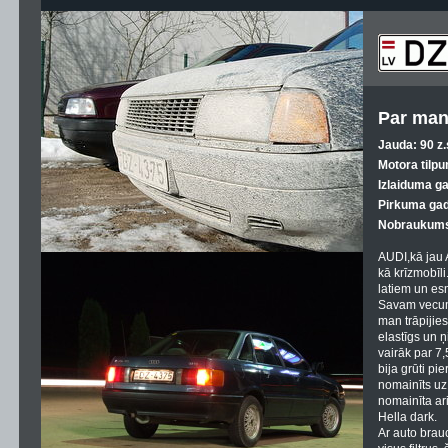
Par man
Jauda: 90 z.
Motora tilpu
Izlaiduma g
Pirkuma gad
Nobraukums
AUDI,kā jau A
kā krīzmobīli
latiem un esm
Savam vecum
man trāpijies
elastīgs un ņ
vairāk par 7,
bija grūti pie
nomainīts uz
nomainīta ari
Hella dark.
Ar auto brau