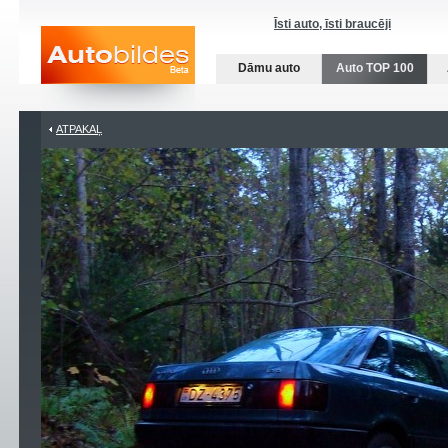
Īsti auto, īsti braucēji
Dāmu auto
Auto TOP 100
ATPAKAĻ