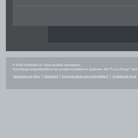
© 2026 Autobildes.lv. Visas tiesības aizsargātas.
Informācijas pārpublicēšana bez portāla Autobildes.lv īpašnieku SIA “Focus Group” rakstvei
Izbraucieni ar jahtu
Noteikumi
Kā iegūt labas auto fotogrāfijas?
Zīmēšanas Kursi