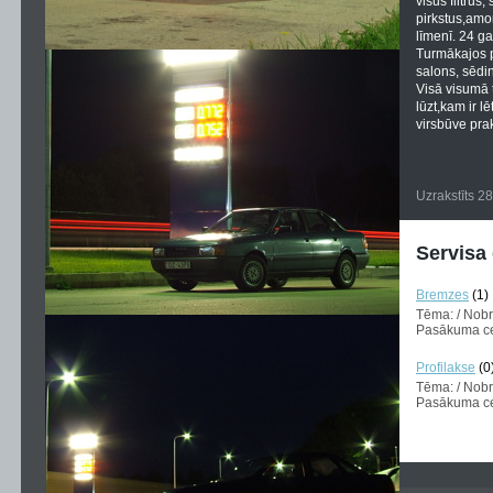
visus filtrus
pirkstus,amo
līmenī. 24 gad
Turmākajos p
salons, sēdin
Visā visumā t
lūzt,kam ir l
virsbūve prak
Uzrakstīts 2
Servisa
Bremzes
(1)
Tēma: / Nob
Pasākuma ce
Profilakse
(0
Tēma: / Nob
Pasākuma cen