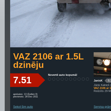
VAZ 2106 ar 1.5L
dzinēju
Novertē auto kopumā!
7.51
JanisK
5.
Jānis Kalniņš 
VAZ 2106 ar 1
Redzēts 29-M
apskates: 13 (šodien 0)
pievienots: 26-Dec-2011
Sekot šim auto
Servisa grāma