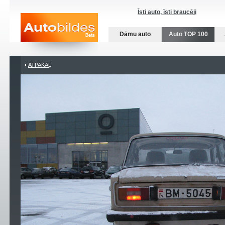
Īsti auto, īsti braucēji
Dāmu auto
Auto TOP 100
ATPAKAĻ