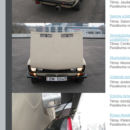
Tēma: Jauda
Pasākuma cen
Salona uzla
Tēma: Salon
Pasākuma ce
Signalizācīj
uzstādīšana
Tēma: Centr
Pasākuma ce
Akumulatora
Tēma: Akumu
Pasākuma ce
Uzlabota ai
Tēma: aizde
Pasākuma ce
Dzinēja ģen
Tēma: dzinē
Pasākuma ce
Rūsas likvi
Tēma: Pārkr
Pasākuma ce