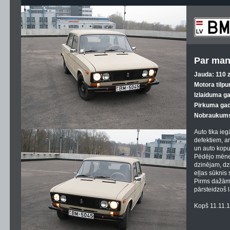
Par man
Jauda: 110 z
Motora tilpu
Izlaiduma g
Pirkuma gad
Nobraukums
Auto tika ie
defektiem, ar
un auto kopu
Pēdējo mēnes
dzinējam, dzin
eļļas sūknis 
Pirms dažām 
pārsteidzoš l
Kopš 11.11.12