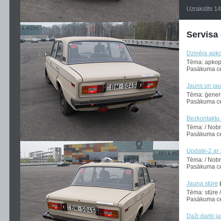
Uzrakstīts 1
Servisa
Dzinēja apk
Tēma: apkop
Pasākuma ce
Jauns un jau
Tēma: ģener
Pasākuma ce
Bezkontaktu
Tēma: / Nob
Pasākuma ce
Update-2 ar 
Tēma: / Nob
Pasākuma ce
Jauna stūre
Tēma: stūre
Pasākuma ce
Daži darbi j