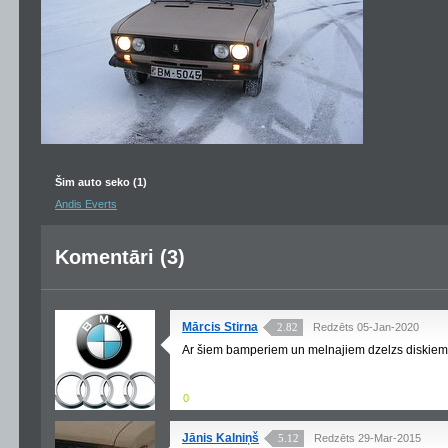
Šim auto seko (1)
Andis Everts
Komentāri (3)
Mārcis Stirna
2.82
Redzēts 05-Jan-2020
Ar šiem bamperiem un melnajiem dzelzs diskiem p
0
Jānis Kalniņš
5.12
Redzēts 29-Mar-2015