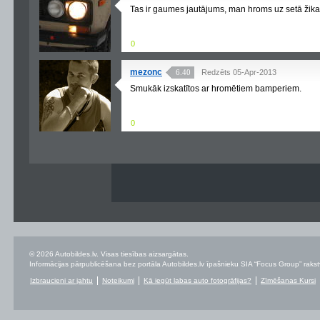
Tas ir gaumes jautājums, man hroms uz setā žika nu
0
mezonc
6.40
Redzēts 05-Apr-2013
Smukāk izskatītos ar hromētiem bamperiem.
0
© 2026 Autobildes.lv. Visas tiesības aizsargātas.
Informācijas pārpublicēšana bez portāla Autobildes.lv īpašnieku SIA “Focus Group” rakstvei
Izbraucieni ar jahtu
Noteikumi
Kā iegūt labas auto fotogrāfijas?
Zīmēšanas Kursi