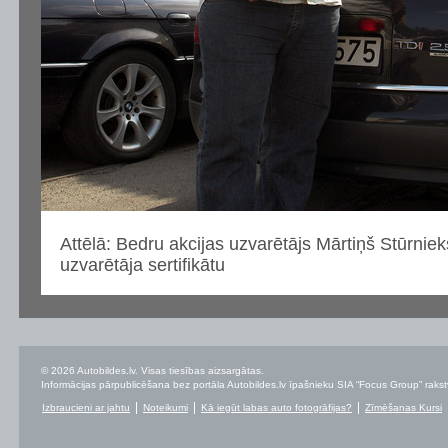
Attēlā: Bedru akcijas uzvarētājs Mārtiņš Stūrniek
uzvarētāja sertifikātu
© 2026 Autobildes.lv. Visas tiesības aizsargātas.
Informācijas pārpublicēšana bez portāla Autobildes.lv īpašnieku SIA “Focus Group” rakstvei
Izbraucieni ar jahtu
Noteikumi
Kā iegūt labas auto fotogrāfijas?
Zīmēšanas Kursi