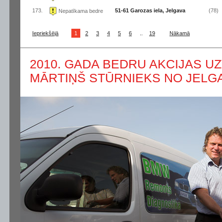
173.
51-61 Garozas iela, Jelgava
(78)
Nepatīkama bedre
Iepriekšējā
1
2
3
4
5
6
..
19
Nākamā
2010. GADA BEDRU AKCIJAS UZ
MĀRTIŅŠ STŪRNIEKS NO JELG