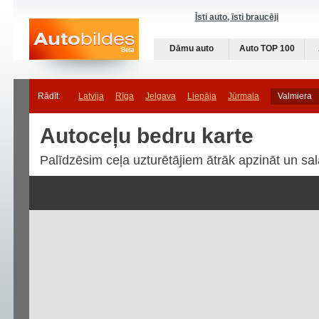
Īsti auto, īsti braucēji
Dāmu auto
Auto TOP 100
Rādīt:
Latvija
Rīga
Jelgava
Liepāja
Jūrmala
Valmiera
Autoceļu bedru karte
Palīdzēsim ceļa uzturētājiem ātrāk apzināt un sal