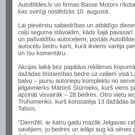
AutoBildes.lv un firmas Basse Motors rīkota
kas svinīgi noslēdzās 10. augustā.
Lai pievērstu sabiedrības un atbildīgo dien
ceļu seguma stāvoklim, kāds šajā pavasarī bi
un pašvaldību autoceļiem, portāls AutoBildes.
autoceļu bedru karti, kurā ikviens varēja piev
un īsu komentāru.
Akcijas laikā bez papildus reklāmas kopumā
dažādas bīstamības bedre uz ceļiem visā Lat
balvu – jaunu autoriepu komplektu no ser
jelgavnierks Mārtiņš Stūrnieks, kurš viens p
apzināt visvairāk – 28 bedres. Otro vietu i
Truhomenko, kurš konstatēja 13 dažādas be
Talsos.
"Diemžēl, ar katru gadu mazāk Jelgavas ceļ
savējiem, jo bedres un ielāpi aug kā sēnes pē