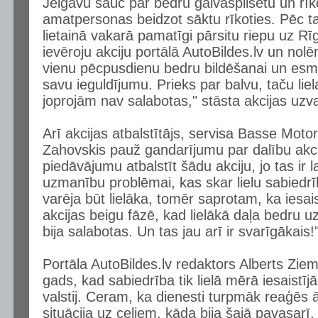
Jelgavu sauc par bedru galvaspilsētu un rīko 
amatpersonas beidzot sāktu rīkoties. Pēc 
lietainā vakarā pamatīgi pārsitu riepu uz R
ievēroju akciju portālā AutoBildes.lv un nolēm
vienu pēcpusdienu bedru bildēšanai un esmu
savu ieguldījumu. Prieks par balvu, taču lie
joprojām nav salabotas," stāsta akcijas uzva
Arī akcijas atbalstītājs, servisa Basse Moto
Zahovskis pauž gandarījumu par dalību akci
piedāvājumu atbalstīt šādu akciju, jo tas ir 
uzmanību problēmai, kas skar lielu sabiedr
varēja būt lielāka, tomēr saprotam, ka iesais
akcijas beigu fāzē, kad lielākā daļa bedru u
bija salabotas. Un tas jau arī ir svarīgākais!
Portāla AutoBildes.lv redaktors Alberts Zieme
gads, kad sabiedrība tik lielā mērā iesaistījā
valstij. Ceram, ka dienesti turpmāk reaģēs āt
situācija uz ceļiem, kāda bija šajā pavasarī,