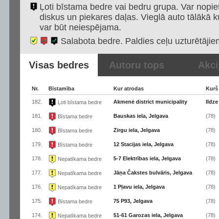
Ļoti bīstama bedre vai bedru grupa. Var nopiet
diskus un piekares daļas. Vieglā auto tālākā k
var būt neiespējama.
Salabota bedre. Paldies ceļu uzturētājie
Visas bedres
Autoru tops
Akci
Nr.
Bīstamība
Kur atrodas
Kurš
182.
Akmenė district municipality
Ildze
Ļoti bīstama bedre
181.
Bauskas iela, Jelgava
(78)
Bīstama bedre
180.
Zirgu iela, Jelgava
(78)
Bīstama bedre
179.
12 Stacijas iela, Jelgava
(78)
Bīstama bedre
178.
5-7 Elektrības iela, Jelgava
(78)
Nepatīkama bedre
177.
Jāņa Čakstes bulvāris, Jelgava
(78)
Nepatīkama bedre
176.
1 Pļavu iela, Jelgava
(78)
Nepatīkama bedre
175.
75 P93, Jelgava
(78)
Bīstama bedre
174.
51-61 Garozas iela, Jelgava
(78)
Nepatīkama bedre