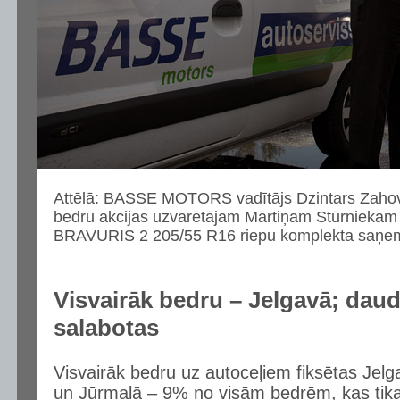
Attēlā: BASSE MOTORS vadītājs Dzintars Zahovs
bedru akcijas uzvarētājam Mārtiņam Stūrniekam
BRAVURIS 2 205/55 R16 riepu komplekta saņe
Visvairāk bedru – Jelgavā; dau
salabotas
Visvairāk bedru uz autoceļiem fiksētas Je
un Jūrmalā – 9% no visām bedrēm, kas tika